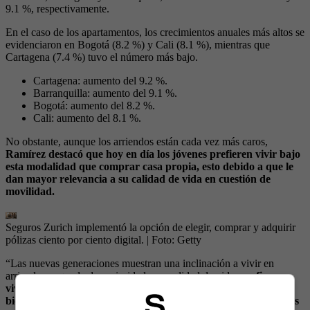
9.1 %, respectivamente.
En el caso de los apartamentos, los crecimientos anuales más altos se
evidenciaron en Bogotá (8.2 %) y Cali (8.1 %), mientras que
Cartagena (7.4 %) tuvo el número más bajo.
Cartagena: aumento del 9.2 %.
Barranquilla: aumento del 9.1 %.
Bogotá: aumento del 8.2 %.
Cali: aumento del 8.1 %.
No obstante, aunque los arriendos están cada vez más caros,
Ramírez destacó que hoy en día los jóvenes prefieren vivir bajo
esta modalidad que comprar casa propia, esto debido a que le
dan mayor relevancia a su calidad de vida en cuestión de
movilidad.
Seguros Zurich implementó la opción de elegir, comprar y adquirir
pólizas ciento por ciento digital.
| Foto:
Getty
“Las nuevas generaciones muestran una inclinación a vivir en
arriendo porque le dan prioridad a su calidad de vida,
prefieren
vivir muy cerca de sus lugares de trabajo o estudio, llegar en
bicicleta o incluso a pie y por ser hogares mucho más pequeños