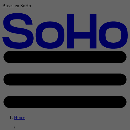
Busca en SoHo
Home
/