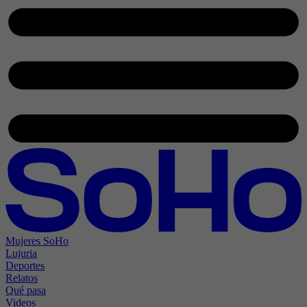
Mujeres SoHo
Lujuria
Deportes
Relatos
Qué pasa
Videos