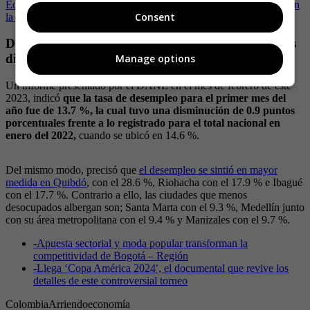
Economía doméstica inteligente: Consejos prácticos para ahorrar en
Consent
la factura de luz y agua
Desempleo en Colombia: las ciudades donde es más
difícil conseguir un empleo
Manage options
Un informe presentado por el DANE en el mes de febrero de este
2023, indicó
que la tasa de desempleo para el primer mes del
año fue de 13.7 %, la cual tuvo una disminución de 0.9 puntos
porcentuales frente a lo registrado para el total nacional en
enero del 2022,
cuando se ubicó en 14.6 %.
Del mismo modo, precisó que
el desempleo se sintió en mayor
medida en Quibdó
, con el 28.6 %, Riohacha con el 17.9 % e Ibagué
con el 17.7 %. Contrario a ello, las ciudades que menos
desocupados albergan son; Santa Marta con el 9.3 %, Medellín junto
con su área metropolitana con el 9.4 % y Manizales con el 9.7 %.
-
Apuesta sectorial y moda popular transforman la
competitividad de Bogotá – Región
-
Llega ‘Copa América 2024′, el documental que revive los
detalles de este controversial torneo
Colombia
Arriendo
economía