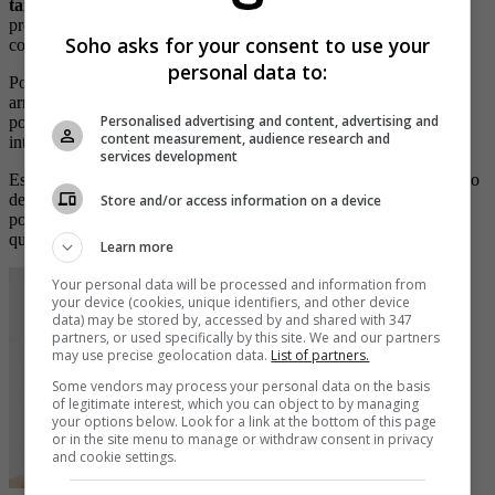
también buscan espacios con menor área.
Debemos estar
preparados para atender esa demanda con nuevos estilos de vida”,
Soho asks for your consent to use your
comentó.
personal data to:
Por otro lado, señaló que al incrementarse la demanda de
arrendamiento, también se estima la oferta de vivienda en alquiler
Personalised advertising and content, advertising and
por la que los propietarios están mejorando sus inmuebles, con la
content measurement, audience research and
intención de recibir
ingresos adicionales
.
services development
Esto produce, según la entidad, mayor fuerza en el empleo de mano
de obra no calificada, así como el incentivo a invertir en finca raíz
Store and/or access information on a device
porque
los cánones empiezan a recuperarse
tras la fuerte crisis
que se vivió en la pandemia por el coronavirus.
Learn more
Your personal data will be processed and information from
your device (cookies, unique identifiers, and other device
data) may be stored by, accessed by and shared with 347
partners, or used specifically by this site. We and our partners
may use precise geolocation data.
List of partners.
Some vendors may process your personal data on the basis
of legitimate interest, which you can object to by managing
your options below. Look for a link at the bottom of this page
or in the site menu to manage or withdraw consent in privacy
and cookie settings.