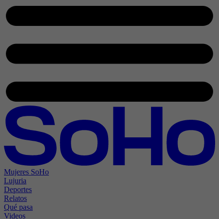
Mujeres SoHo
Lujuria
Deportes
Relatos
Qué pasa
Videos