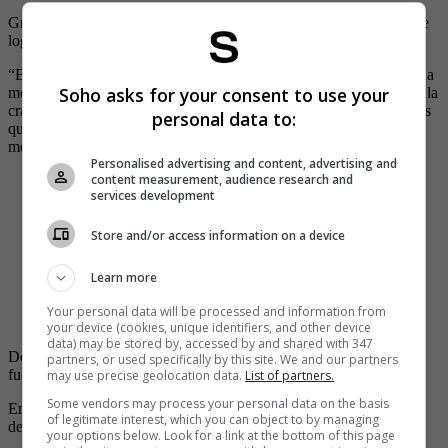
Gracias a la acción de los bomberos de la estación de Chapinero se
logró controlar el fuego y que la situación no empeorara.
“Bomberos de la estación Chapinero controlaron el incendio de una
Soho asks for your consent to use your
motocicleta por la colisión de esta contra un vehículo particular en la
cra 20 con cll 76. Se brindó atención prehospitalaria a dos personas
personal data to:
que resultaron lesionadas”, reportó el Cuerpo de Bomberos por
medio de su cuenta de X, anterior Twitter.
Personalised advertising and content, advertising and
content measurement, audience research and
Bomberos de la estación Chapinero controlaron el
services development
incendio de una motocicleta por la colisión de esta
contra un vehículo particular en la cra 20 con cll 76. Se
brindó atención prehospitalaria a dos personas que
Store and/or access information on a device
resultaron lesionadas quienes fueron entregadas a
@SectorSalud
pic.twitter.com/RvfpILcnAR
Learn more
— Bomberos Oficiales de Bogotá
Your personal data will be processed and information from
(@BomberosBogota)
November 9, 2023
your device (cookies, unique identifiers, and other device
data) may be stored by, accessed by and shared with 347
Detallan que el accidente dejó a dos personas heridas, quienes
partners, or used specifically by this site. We and our partners
fueron trasladados a un centro médico para su atención.
may use precise geolocation data.
List of partners.
Some vendors may process your personal data on the basis
En el momento se sabe que las autoridades investigan los motivos
of legitimate interest, which you can object to by managing
del choque.
your options below. Look for a link at the bottom of this page