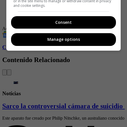
or in the site menu to manage or withdraw consent in privacy
-
Hombre que iba en chiva rumbera fallece tras caer y ser
and cookie settings.
arrollado en Medellín
-
El escalofriante video donde boxeador impacta contra un
carro cuando iba en moto
Consent
Accidente
Noticias
Bogotá
Bomberos
Manage options
Conozca más de Soho aquí
Contenido Relacionado
Noticias
Sarco la controversial cámara de suicidio 
Este aparato fue creado por Philip Nitschke, un australiano conocido 