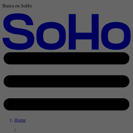
Busca en SoHo
Home
/