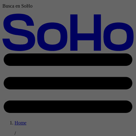
Busca en SoHo
Home
/