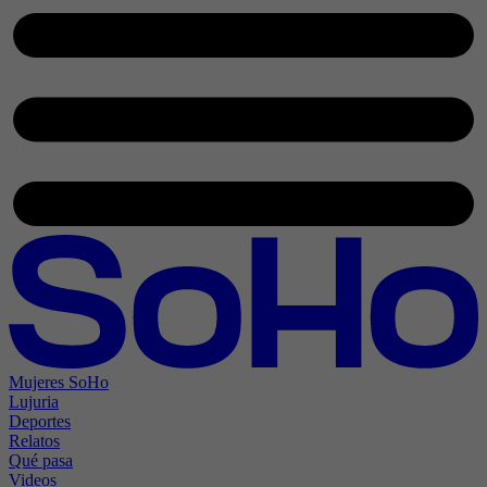
Mujeres SoHo
Lujuria
Deportes
Relatos
Qué pasa
Videos