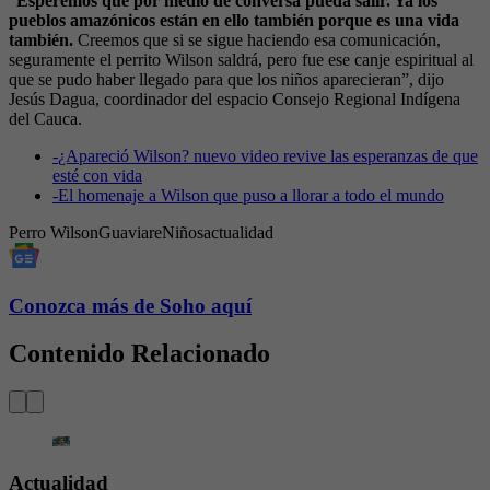
“
Esperemos que por medio de conversa pueda salir. Ya los
pueblos amazónicos están en ello también porque es una vida
también.
Creemos que si se sigue haciendo esa comunicación,
seguramente el perrito Wilson saldrá, pero fue ese canje espiritual al
que se pudo haber llegado para que los niños aparecieran”, dijo
Jesús Dagua, coordinador del espacio Consejo Regional Indígena
del Cauca.
-
¿Apareció Wilson? nuevo video revive las esperanzas de que
esté con vida
-
El homenaje a Wilson que puso a llorar a todo el mundo
Perro Wilson
Guaviare
Niños
actualidad
Conozca más de Soho aquí
Contenido Relacionado
Actualidad