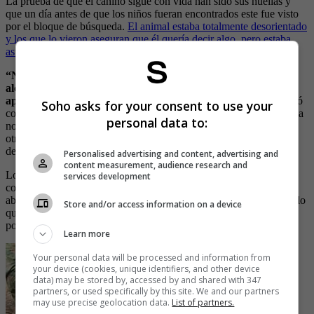
La prueba de que el canino sigue con vida han sido sus huellas y
que un día antes de que los niños fueran encontrados este fue visto
por el bloque de búsqueda.
El animal estaba totalmente desorientado
y los que lo vieron aseguran que él quería decir algo, pero estaba
asustado y se volvió a perder.
“Nosotros el día 8 (de junio), un día antes de salir de la selva,
alcanzamos a ver al canino a 30, 40 metros y el perro se nos
apareció y alcanzamos a ver a Wilson.
El compañero mío intentó
Soho asks for your consent to use your
como jugarle, como activarlo, como llamarlo para ver si venía hacia
personal data to:
nosotros, para cogerlo, pero el perro se asustó y salió y se perdió
otra vez en la selva”, reveló a Blu Radio Carlos Villegas, miembro
de la Defensa Civil.
Personalised advertising and content, advertising and
content measurement, audience research and
Los encargados le han dejado comida y prendas con el olor de su
services development
compañero, pues no quieren que el animal piense que lo
abandonaron. Además, su estado de salud parece ser delicado por lo
Store and/or access information on a device
que dijo Lesly, entonces la idea es alimentarlo de todas las formas
posibles hasta encontrarlo.
Learn more
Your personal data will be processed and information from
your device (cookies, unique identifiers, and other device
data) may be stored by, accessed by and shared with 347
partners, or used specifically by this site. We and our partners
may use precise geolocation data.
List of partners.