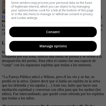
Some vendors may process your personal data on the basis
of legitimate interest, which you can object to by managing
your options below. Look for a link at the bottom of this page
or in the site menu to manage or withdraw consent in privacy
Foto de Wilson el perro rescatista cuando era cachorro se hace viral
and cookie settings.
La única noticia triste en medio del júbilo por el rescate de los niños
es que Wilson, el perro que los habría acompañado, aún no aparece.
Consent
| Foto:
SEMANA
La razón por la Wilson se quedó en la selva
Manage options
Recientemente, el CRIC, que también ayudó con un grupo de
búsqueda por esa zona, ofreció una rueda de prensa y se refirió a la
desaparición del perrito. Para ellos el canino fue una especie de
“canje” con los supuestos espíritus que tenían a los menores.
“La Fuerza Pública ubicó a Wilson, pero él los vio y se fue, se
perdió en la selva. Quiere decir que sí había un espíritu en la selva
que los defendía y los tapaba (…) Ante eso, hubo que hacer una
mediación espiritual y conversar con ellos para que los suelten (los
niños). Fue intercambiado, que quedó como ofrenda por los espíritus
que tenían a los niños.