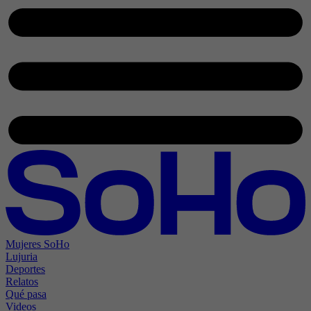
Mujeres SoHo
Lujuria
Deportes
Relatos
Qué pasa
Videos