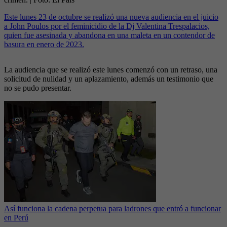
Este lunes 23 de octubre se realizó una nueva audiencia en el juicio
a John Poulos por el feminicidio de la Dj Valentina Trespalacios,
quien fue asesinada y abandona en una maleta en un contendor de
basura en enero de 2023.
La audiencia que se realizó este lunes comenzó con un retraso, una
solicitud de nulidad y un aplazamiento, además un testimonio que
no se pudo presentar.
Así funciona la cadena perpetua para ladrones que entró a funcionar
en Perú