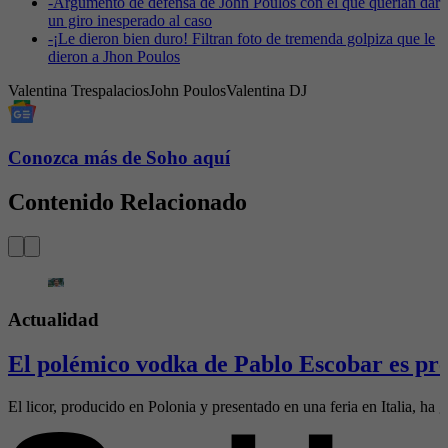
-
Argumento de defensa de John Poulos con el que querían dar
un giro inesperado al caso
-
¡Le dieron bien duro! Filtran foto de tremenda golpiza que le
dieron a Jhon Poulos
Valentina Trespalacios
John Poulos
Valentina DJ
Conozca más de Soho aquí
Contenido Relacionado
Actualidad
El polémico vodka de Pablo Escobar es pre
El licor, producido en Polonia y presentado en una feria en Italia, ha g