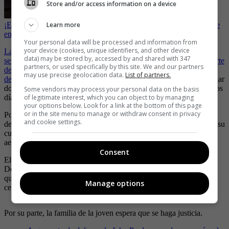
Store and/or access information on a device
Learn more
¡Escalofriante! Joven es degollado y su novia abusada sexualmente
en Soacha
Your personal data will be processed and information from
your device (cookies, unique identifiers, and other device
La pareja se había conocido por Instagram y Poulos le había
data) may be stored by, accessed by and shared with 347
señalado a Valentina que se irían a vivir a un apartamento en el norte
partners, or used specifically by this site. We and our partners
de Bogotá, por eso la joven se llevó sus pertenencias y se despidió
may use precise geolocation data.
List of partners.
de su familia.
Sin embargo, todo habría sido un engaño pues el lugar
donde la DJ creyó era su nuevo hogar, había sido rentando por unos
Some vendors may process your personal data on the basis
of legitimate interest, which you can object to by managing
días por medio de
Airbnb.
your options below. Look for a link at the bottom of this page
or in the site menu to manage or withdraw consent in privacy
Poulos fue detenido en Panamá, pues se presume habría escapado
and cookie settings.
de Colombia luego de haber asesinado a Valentina y haber dejado su
cuerpo abandonado en un contenedor de basura de camino al
aeropuerto.
Consent
El celular de la joven también fue hallado en el aeropuerto El
Dorado en una caneca de basura. Todas las evidencias apuntan a
que el estadounidense sería el autor del feminicidio llevado por los
Manage options
celos y la obsesión.
Por su parte, la familia de la joven espera que se haga justicia.