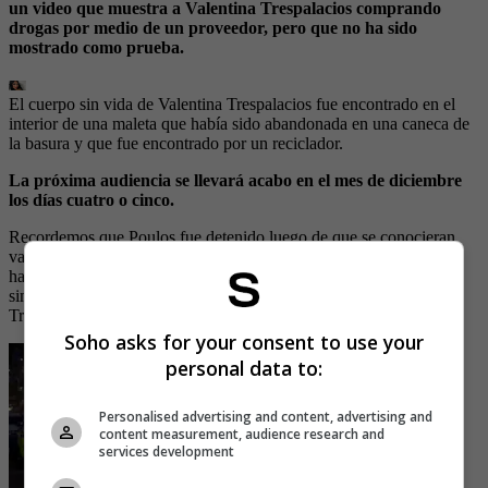
un video que muestra a Valentina Trespalacios comprando
drogas por medio de un proveedor, pero que no ha sido
mostrado como prueba.
El cuerpo sin vida de Valentina Trespalacios fue encontrado en el
interior de una maleta que había sido abandonada en una caneca de
la basura y que fue encontrado por un reciclador.
La próxima audiencia se llevará acabo en el mes de diciembre
los días cuatro o cinco.
Recordemos que Poulos fue detenido luego de que se conocieran
varias pruebas que lo muestran en el lugar del asesinato. Además,
hay videos de seguridad donde se le ve llevar una maleta azul,
similar a la que fue encontrada con el cuerpo de Valentina
Trespalacios.
Soho asks for your consent to use your
personal data to:
Personalised advertising and content, advertising and
content measurement, audience research and
services development