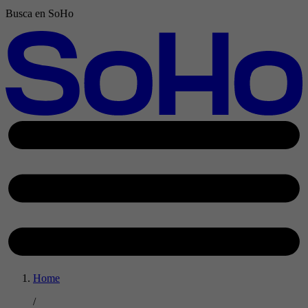
Busca en SoHo
Home
/