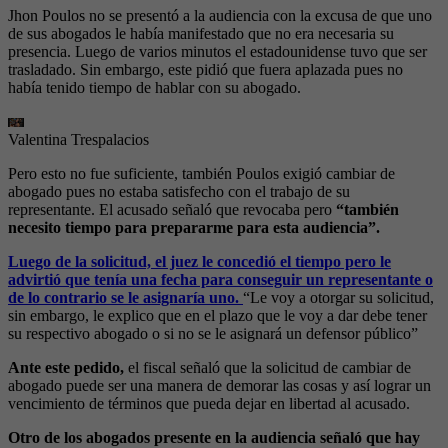
Jhon Poulos no se presentó a la audiencia con la excusa de que uno
de sus abogados le había manifestado que no era necesaria su
presencia. Luego de varios minutos el estadounidense tuvo que ser
trasladado. Sin embargo, este pidió que fuera aplazada pues no
había tenido tiempo de hablar con su abogado.
Valentina Trespalacios
Pero esto no fue suficiente, también Poulos exigió cambiar de
abogado pues no estaba satisfecho con el trabajo de su
representante. El acusado señaló que revocaba pero
“también
necesito tiempo para prepararme para esta audiencia”.
Luego de la solicitud, el juez le concedió el tiempo pero le
advirtió que tenía una fecha para conseguir un representante o
de lo contrario se le asignaría uno.
“Le voy a otorgar su solicitud,
sin embargo, le explico que en el plazo que le voy a dar debe tener
su respectivo abogado o si no se le asignará un defensor público”
Ante este pedido,
el fiscal señaló que la solicitud de cambiar de
abogado puede ser una manera de demorar las cosas y así lograr un
vencimiento de términos que pueda dejar en libertad al acusado.
Otro de los abogados presente en la audiencia señaló que hay