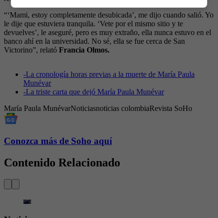
“‘Mami, estoy completamente desubicada’, me dijo cuando salió. Yo
le dije que estuviera tranquila. ‘Vete por el mismo sitio y te
devuelves’, le aseguré, pero es muy extraño, ella nunca estuvo en el
banco ahí en la universidad. No sé, ella se fue cerca de San
Victorino”, relató
Francia Olmos.
-
La cronología horas previas a la muerte de María Paula
Munévar
-
La triste carta que dejó María Paula Munévar
María Paula Munévar
Noticias
noticias colombia
Revista SoHo
Conozca más de Soho aquí
Contenido Relacionado