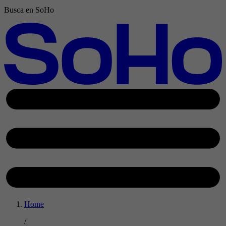
Busca en SoHo
Home
/