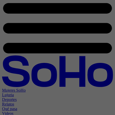
Mujeres SoHo
Lujuria
Deportes
Relatos
Qué pasa
Videos