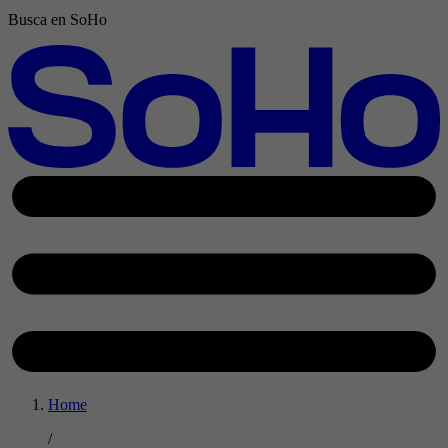
Busca en SoHo
Home
/