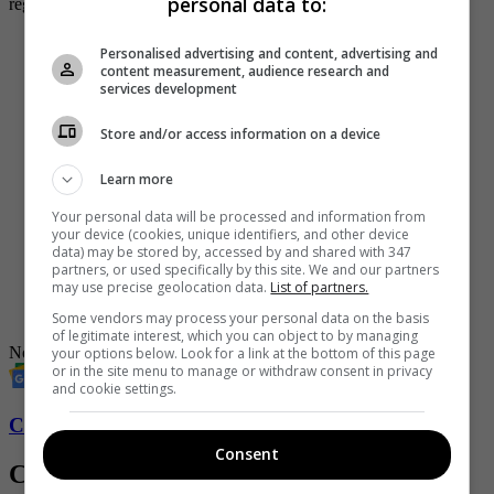
personal data to:
registradas las placas del carro.
#OjoDeLaNoche
| En la localidad de Barrios Unidos,
Personalised advertising and content, advertising and
en Bogotá, un hombre detuvo su vehículo y abandonó
content measurement, audience research and
a una mujer de 26 años que se encontraba inconsciente.
services development
Las autoridades buscan a este conductor.
Store and/or access information on a device
Más en
https://t.co/yqNEZK7rZ3
pic.twitter.com/6Oj6SKPAy5
Learn more
— Noticias Caracol (@NoticiasCaracol)
February 6,
Your personal data will be processed and information from
2023
your device (cookies, unique identifiers, and other device
data) may be stored by, accessed by and shared with 347
-
Brutal agresión a ladrón de una moto queda registrada en
partners, or used specifically by this site. We and our partners
video
may use precise geolocation data.
List of partners.
-
Video: mientras capturaban a delincuente perrito pasó y lo
orinó
Some vendors may process your personal data on the basis
of legitimate interest, which you can object to by managing
Noticias
Noticias hoy
Revista SoHo
your options below. Look for a link at the bottom of this page
or in the site menu to manage or withdraw consent in privacy
and cookie settings.
Conozca más de Soho aquí
Consent
Contenido Relacionado