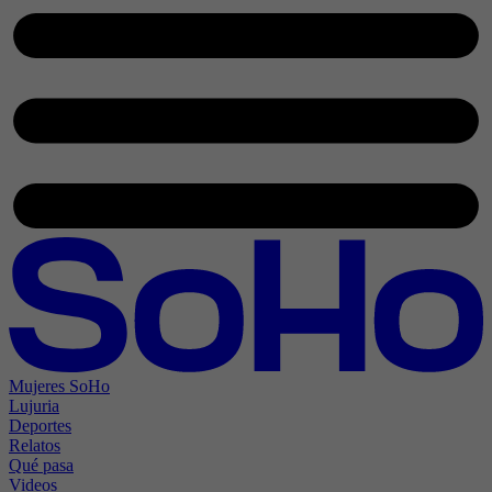
Mujeres SoHo
Lujuria
Deportes
Relatos
Qué pasa
Videos