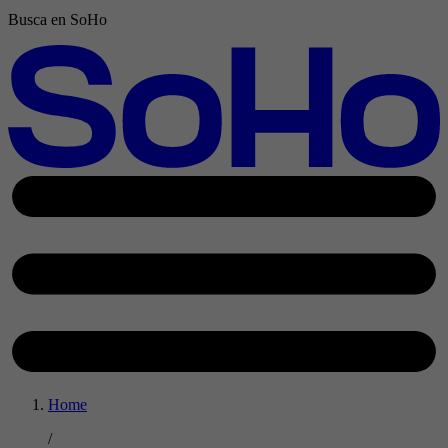
Busca en SoHo
Home
/