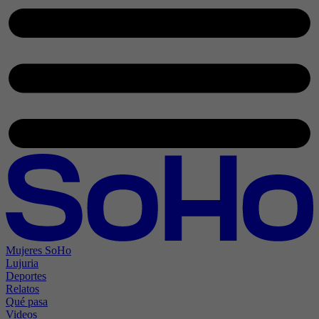
Mujeres SoHo
Lujuria
Deportes
Relatos
Qué pasa
Videos