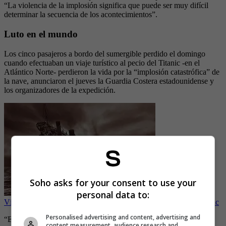
“La violencia de la implosión significa que puede ser muy difícil
determinar la secuencia de los acontecimientos”.
Luto en el mundo
Los cinco pasajeros a bordo del sumergible perdido el domingo
cuando efectuaban un viaje turístico al pecio del Titanic -en el
Atlántico Norte- perdieron la vida por la “implosión catastrófica” de
la nave, anunciaron el jueves la Guardia Costera estadounidense y
los organizadores de la expedición.
Soho asks for your consent to use your
personal data to:
Vídeo: Así son las nuevas tomas de alta calidad captadas del Titanic
Personalised advertising and content, advertising and
“Estimamos que nuestro jefe Stockton Rush, Shahzada Dawood y
content measurement, audience research and