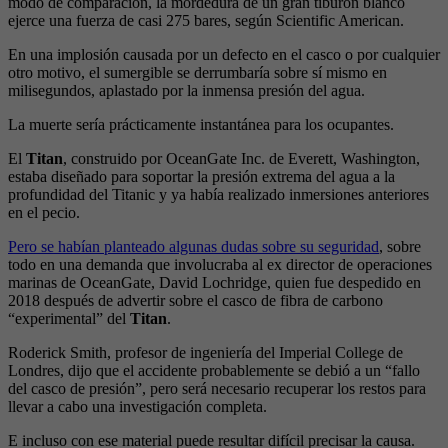
modo de comparación, la mordedura de un gran tiburón blanco
ejerce una fuerza de casi 275 bares, según Scientific American.
En una implosión causada por un defecto en el casco o por cualquier
otro motivo, el sumergible se derrumbaría sobre sí mismo en
milisegundos, aplastado por la inmensa presión del agua.
La muerte sería prácticamente instantánea para los ocupantes.
El
Titan
, construido por OceanGate Inc. de Everett, Washington,
estaba diseñado para soportar la presión extrema del agua a la
profundidad del Titanic y ya había realizado inmersiones anteriores
en el pecio.
Pero se habían planteado algunas dudas sobre su seguridad
, sobre
todo en una demanda que involucraba al ex director de operaciones
marinas de OceanGate, David Lochridge, quien fue despedido en
2018 después de advertir sobre el casco de fibra de carbono
“experimental” del
Titan
.
Roderick Smith, profesor de ingeniería del Imperial College de
Londres, dijo que el accidente probablemente se debió a un “fallo
del casco de presión”, pero será necesario recuperar los restos para
llevar a cabo una investigación completa.
E incluso con ese material puede resultar difícil precisar la causa.