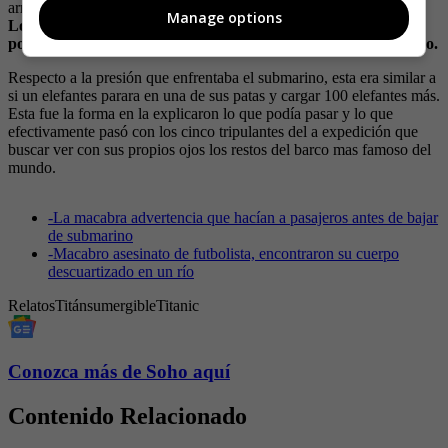
arrepentido de subirse al Titan, pues les dieron un grafico ejemplo.
Manage options
Los encargados de las advertencia les mostraron que lo que
podía pasar era similar a si una lata era aplastada por un mazo.
Respecto a la presión que enfrentaba el submarino, esta era similar a
si un elefantes parara en una de sus patas y cargar 100 elefantes más.
Esta fue la forma en la explicaron lo que podía pasar y lo que
efectivamente pasó con los cinco tripulantes del a expedición que
buscar ver con sus propios ojos los restos del barco mas famoso del
mundo.
-
La macabra advertencia que hacían a pasajeros antes de bajar
de submarino
-
Macabro asesinato de futbolista, encontraron su cuerpo
descuartizado en un río
Relatos
Titán
sumergible
Titanic
Conozca más de Soho aquí
Contenido Relacionado