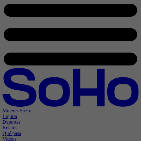
Mujeres SoHo
Lujuria
Deportes
Relatos
Qué pasa
Videos