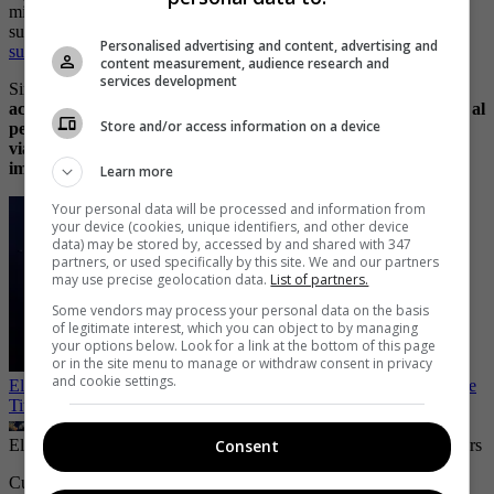
minutos de haberse sumergido en el viaje a ver el barco en el
sumergible.
La muerte los rondaba, pero no pensaron que fuera a
Personalised advertising and content, advertising and
suceder en el viaje de ensueño de muchos.
content measurement, audience research and
services development
Sin embargo, esto se les advirtió antes de tomar la decisión.
De
acuerdo con Bill Price, un hombre que ya se había arriesgado al
Store and/or access information on a device
peligroso viaje, le dijo a
New York Times
que antes de hacer el
viaje la empresa les explicó las posibilidades que existían de la
implosión del sumergible.
Learn more
Your personal data will be processed and information from
your device (cookies, unique identifiers, and other device
data) may be stored by, accessed by and shared with 347
partners, or used specifically by this site. We and our partners
may use precise geolocation data.
List of partners.
Some vendors may process your personal data on the basis
of legitimate interest, which you can object to by managing
your options below. Look for a link at the bottom of this page
or in the site menu to manage or withdraw consent in privacy
and cookie settings.
El escalofriante contrato que firmaron los tripulantes del sumergible
Titán
El submarino se perdió cerca de los restos del Titanic
| Foto:
Reuters
Consent
Cuando se los explicaron, seguramente más de uno se habría