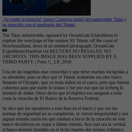
¿Se repite la historia? James Cameron habló del sumergible Titán y
su parecido con el naufragio del Titanic
The Titan submersible, operated by OceanGate Expeditions to
explore the wreckage of the sunken SS Titanic off the coast of
Newfoundland, dives in an undated photograph. OceanGate
Expeditions/Handout via REUTERS NO RESALES. NO
ARCHIVES. THIS IMAGE HAS BEEN SUPPLIED BY A
THIRD PARTY.
| Foto:
C_LP_2018
Una de las tragedias mas conocidas y que tiene muchas incógnitas a
su alrededor, pues se dice que el Titanic realmente era otro barco
llamado el Olympic, que ya tenía daños en el casco, pero que fueron
cubiertos para que nadie lo notara y fue por eso que un iceberg lo
terminó de dañar. Otros dicen que el objetivo era asegurar a toda
costa la creación de El Banco de la Reserva Federal.
Se dice que los opositores a esto iban en el barco y por eso las
normas de seguridad no se cumplieron, se vieron irregularidad y por
alguna extraña razón los que estaban a favor de la creación de este
banco decidieron no viajar a último minuto. Sea cual sea la verdad,
el barco terminó hundido en el lecho marino del océano Atlántico.