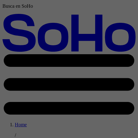
Busca en SoHo
Home
/