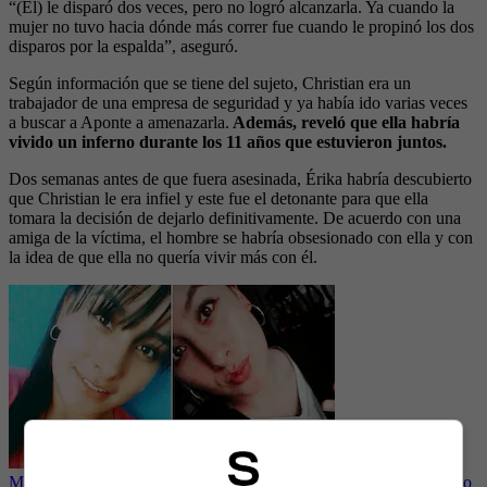
“(Él) le disparó dos veces, pero no logró alcanzarla. Ya cuando la
mujer no tuvo hacia dónde más correr fue cuando le propinó los dos
disparos por la espalda”, aseguró.
Según información que se tiene del sujeto, Christian era un
trabajador de una empresa de seguridad y ya había ido varias veces
a buscar a Aponte a amenazarla.
Además, reveló que ella habría
vivido un inferno durante los 11 años que estuvieron juntos.
Dos semanas antes de que fuera asesinada, Érika habría descubierto
que Christian le era infiel y este fue el detonante para que ella
tomara la decisión de dejarlo definitivamente. De acuerdo con una
amiga de la víctima, el hombre se habría obsesionado con ella y con
la idea de que ella no quería vivir más con él.
Mensaje en redes de la madre de mujer asesinada en Unicentro, “no