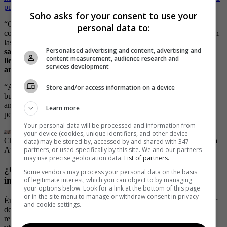
puedo aceptar esta cruel realidad”
Soho asks for your consent to use your
“Conozco a Érika hace 13 años. Ella llevaba 11 años de relación
personal data to:
con Cristian.
Cuando Érika queda embarazada es cuando empiezan
las agresiones hacia ella.
Estando en estado de gestación, él la
Personalised advertising and content, advertising and
sacó y luego que tuvo el niño, la excusa era como no le dejó
content measurement, audience research and
llevar el niño, la manipulaba con el niño”, reveló la mejor
services development
amiga.
“Al principio, superenamorados; Cristian en medio de todo fue un
Store and/or access information on a device
buen hombre, al inicio muy detallista, y no sé, se convirtió en un
amor obsesivo lo que él sentía por ella. Él la controlaba mucho, la
Learn more
perseguía”, aseguró la mujer.
Your personal data will be processed and information from
your device (cookies, unique identifiers, and other device
Christian Camilo Rincón y Erikha Aponte
| Foto:
Facebook Erikha
data) may be stored by, accessed by and shared with 347
partners, or used specifically by this site. We and our partners
Aponte
may use precise geolocation data.
List of partners.
¿Cómo se enteró Érika de que Christian le era
Some vendors may process your personal data on the basis
infiel?
of legitimate interest, which you can object to by managing
your options below. Look for a link at the bottom of this page
or in the site menu to manage or withdraw consent in privacy
Érika no era feliz con Christian y esto lo prueban sus ganas de salir
and cookie settings.
de la relación, su idea de irse a vivir con su padre y su hijo y los
relatos que se han conocido respecto al maltrato intrafamiliar que