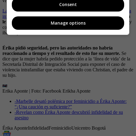
vivía con el que se convertiría en su asesino.
Consent
La amiga reveló cómo fue que Érika se enteró de que Rincón le era
infiel:
“me comentó que se había dado cuenta de que Christian
le había sido infiel, se contactó con la chica,
que le mostró fotos y
Manage options
conversaciones, y eso rompió a Érika y tomó la decisión de que se
iba a separar”.
Érika pidió seguridad, pero las autoridades no habría
reaccionado a tiempo y el resultado de esto fue su muerte.
Se
dice que la mujer habría pedido protección a la ‘línea de vida’ de la
Secretaría Distrital de Integración Social para exponer el caso de
violencia intrafamiliar que estaba viviendo con Christian, el padre de
su hijo.
Erika Aponte
| Foto:
Facebook Erikha Aponte
-
Marbelle desató polémica por feminicidio a Érika Aponte:
“¿Una caución es suficiente?”
-
Revelan como Érika Aponte descubrió infidelidad de su
asesino
Érika Aponte
Infidelidad
Feminicidio
Unicentro Bogotá