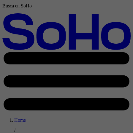
Busca en SoHo
Home
/