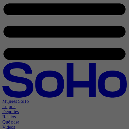
Mujeres SoHo
Lujuria
Deportes
Relatos
Qué pasa
Videos