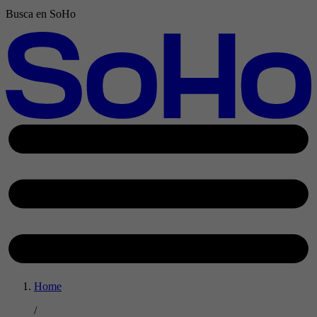
Busca en SoHo
Home
/