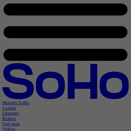
Mujeres SoHo
Lujuria
Deportes
Relatos
Qué pasa
Videos