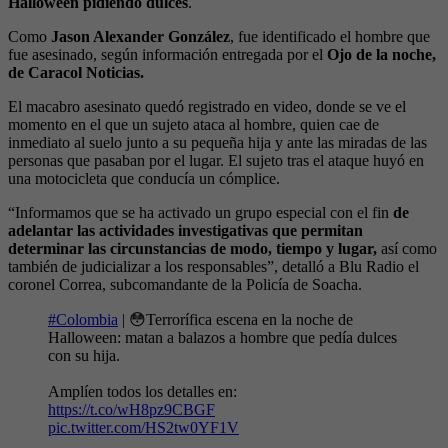
Halloween pidiendo dulces
.
Como
Jason Alexander González
, fue identificado el hombre que
fue asesinado, según información entregada por el
Ojo de la noche,
de Caracol Noticias.
El macabro asesinato quedó registrado en video, donde se ve el
momento en el que un sujeto ataca al hombre, quien cae de
inmediato al suelo junto a su pequeña hija y ante las miradas de las
personas que pasaban por el lugar. El sujeto tras el ataque huyó en
una motocicleta que conducía un cómplice.
“Informamos que se ha activado un grupo especial con el fin
de
adelantar las actividades investigativas que permitan
determinar las circunstancias de modo, tiempo y lugar,
así como
también de judicializar a los responsables”, detalló a Blu Radio el
coronel Correa, subcomandante de la Policía de Soacha.
#Colombia
| 😳Terrorífica escena en la noche de
Halloween: matan a balazos a hombre que pedía dulces
con su hija.
Amplíen todos los detalles en:
https://t.co/wH8pz9CBGF
pic.twitter.com/HS2tw0YF1V