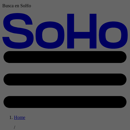
Busca en SoHo
Home
/