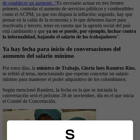
de establecer un aumento .“
Es necesario actuar en tres frentes:
primero, controlar el aumento de servicios públicos y combustibles
como el ACPM, ya que eso dispara la inflación; segundo, hay que
pensar en la caída de la economía y lo que debemos hacer para
reactivarla y tercero, tener en cuenta que la agenda social del país
está cambiando y que
ya no se puede, por ejemplo, luchar contra
la informalidad, bajando el salario de los trabajadores
”.
Ya hay fecha para inicio de conversaciones del
aumento del salario mínimo
Por estos días, la
ministra de Trabajo, Gloria Inés Ramírez Ríos
,
se refirió al tema, mencionando que esperan concertar un salario
mínimo para mantener el poder adquisitivo de los colombianos.
Según mencionó Ramírez, la fecha en la que se iniciaría la
conversación será el próximo 28 de noviembre, día en el que inicia
el Comité de Concertación.