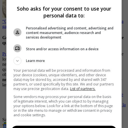
Soho asks for your consent to use your
personal data to:
“Quería fama”, audio revelaría que esposo de Paula Durán buscaba
ganar fama con su enfermedad
Personalised advertising and content, advertising and
content measurement, audience research and
services development
Gobierno habló de aumento del salario mínimo y la cifra dio de
qué hablar
Store and/or access information on a device
Por su parte, el ministro de
Hacienda, Ricardo Bonilla
,
habló ante
los medios de comunicación sobre la cifra base para empezar la
Learn more
negociación del salario mínimo para el 2024, haciendo énfasis en
qué “Todavía falta mucho para hablar de una propuesta formal; no
Your personal data will be processed and information from
obstante,
se puede proyectar un piso para comenzar las
your device (cookies, unique identifiers, and other device
data) may be stored by, accessed by and shared with 347
negociaciones,
con el fin de irnos a puntos muy altos o bajos entre
partners, or used specifically by this site. We and our partners
las partes que van a sentarse a hablar”.
may use precise geolocation data.
List of partners.
-
¿Cuál salario mínimo es mejor? el de El Salvador de Bukele
Some vendors may process your personal data on the basis
o el de la Colombia de Petro
of legitimate interest, which you can object to by managing
-
¿Cuánto? Gobierno habló de aumento del salario mínimo y la
your options below. Look for a link at the bottom of this page
cifra dio de qué hablar
or in the site menu to manage or withdraw consent in privacy
and cookie settings.
Salario Mínimo
aumento salario minimo
aumento salarial