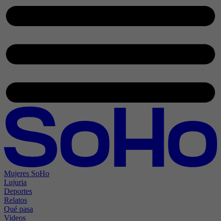
Mujeres SoHo
Lujuria
Deportes
Relatos
Qué pasa
Videos