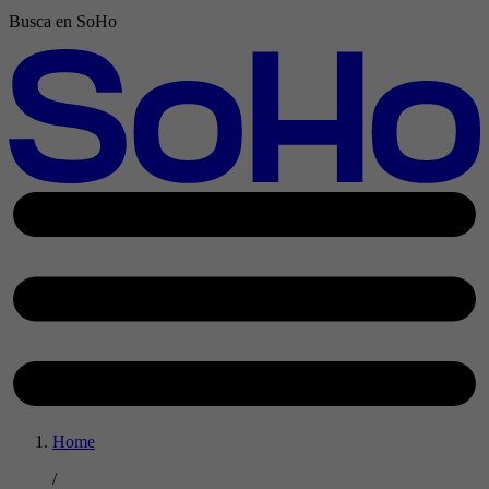
Busca en SoHo
Home
/