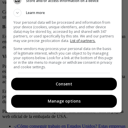
Store and/or access information on a device
vacaciones.
Cabe resaltar que la duración máxima para este tipo de visas es de
Learn more
una estancia de seis meses.
Your personal data will be processed and information from
B-1 o de negocios
your device (cookies, unique identifiers, and other device
data) may be stored by, accessed by and shared with 347
partners, or used specifically by this site. We and our partners
Este tipo de documento destinado a no migrantes, sino que necesitan
may use precise geolocation data.
List of partners.
entrar al país por negocio, aquí se incluye personal científico, de
asistencia educativa, e incluso a empleadas domésticas y niñas.
Some vendors may process your personal data on the basis
of legitimate interest, which you can object to by managing
Visa F1 o de estudiante
your options below. Look for a link at the bottom of this page
or in the site menu to manage or withdraw consent in privacy
Para las personas que desean entrar a EE. UU. para realizar
and cookie settings.
estudios, existe la visa F1, la cual le permite a los extranjeros a
ingresar al país norteamericano, e iniciar sus estudios en el programa
académico de su elección.
Consent
En este caso también existe la visa M1, la cual está diseñada para
personas que desean estudiar en programas vocacionales de corta
Manage options
duración.
Para saber sobre los demás tipos de visas existentes, visite la página
web oficial de la embajada de USA.
-
¿Cómo conseguir trabajo en Estados Unidos? Estas empresas