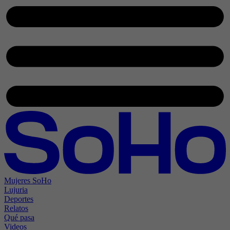
Mujeres SoHo
Lujuria
Deportes
Relatos
Qué pasa
Videos