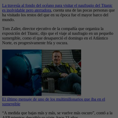
La travesía al fondo del océano para visitar el naufragio del Titanic
es inolvidable pero aterradora
, cuenta una de las pocas personas que
ha visitado los restos del que en su época fue el mayor barco del
mundo.
Tom Zaller, director ejecutivo de la compañía que organiza la
exposición del Titanic, dijo que el viaje al naufragio en un pequeño
sumergible, como el que desapareció el domingo en el Atlántico
Norte, es progresivamente fría y oscura.
El último mensaje de uno de los multimillonarios que iba en el
sumergible
“A medida que bajas más y más, se vuelve más oscuro”, contó a la
AFP mientras describía su viaje, hace 23 años.