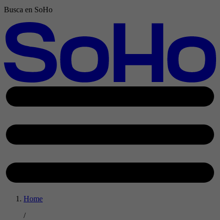
Busca en SoHo
Home
/