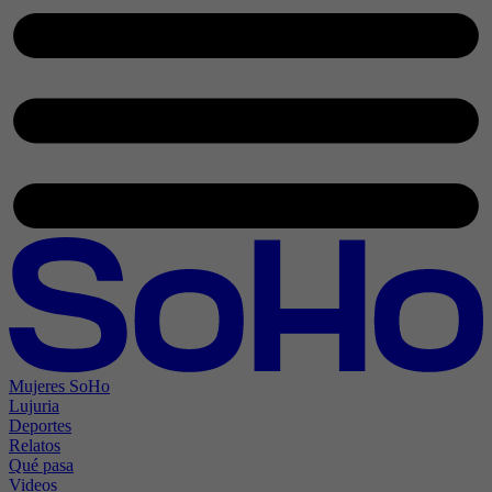
Mujeres SoHo
Lujuria
Deportes
Relatos
Qué pasa
Videos