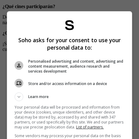
¿Qué cines participarán?
Detallan que serán todas las salas, en todos los cines a nivel
nacional.
¿Qué películas se podrán ver?
Soho asks for your consent to use your
¡Se podrán ver todas! El público podrá comprar boletería para
personal data to:
cualquiera de las películas que estén disponibles en cartelera.
La Industria de Exhibición Cinematográfica siempre
Personalised advertising and content, advertising and
será agradecida con su público.
content measurement, audience research and
services development
El año ha superado nuestras expectativas.
Store and/or access information on a device
En agradecimiento, precio único todo el día, lunes 25
de septiembre 2023:
Learn more
$6,000
Your personal data will be processed and information from
**********
your device (cookies, unique identifiers, and other device
Todos los Cines
data) may be stored by, accessed by and shared with 347
Todas las Salas
partners, or used specifically by this site. We and our partners
Todas las Películas
pic.twitter.com/O71twmEO2r
may use precise geolocation data.
List of partners.
Some vendors may process your personal data on the basis
— Munir Falah (@MunirFalah)
August 28, 2023