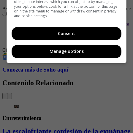
of legitimate interest, which you can object to by managing
your options below. Look for a link at the bottom of this page
Así que ya sabe, agende el día y vaya revisando la cartelera para que
or in the site menu to manage or withdraw consent in privacy
elija la película que ese día no se querrá perder. ¿Con quién iría?
and cookie settings.
-
TRON: ARES llega a la gran pantalla explorando la frontera
entre humanos e inteligencia artificial
Consent
-
Thunderbolts: el escuadrón imperfecto que promete sacudir
al MCU
Cine
Películas
Entretenimiento
Manage options
Conozca más de Soho aquí
Contenido Relacionado
Entretenimiento
La escalofriante confesión de la exmánage