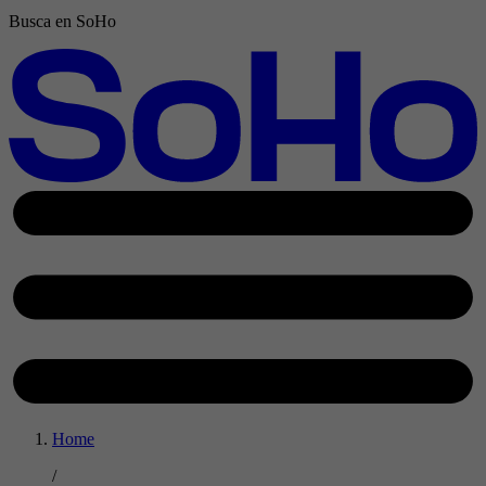
Busca en SoHo
Home
/