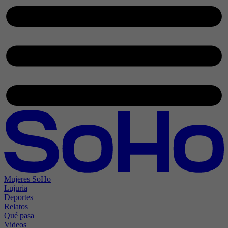
Mujeres SoHo
Lujuria
Deportes
Relatos
Qué pasa
Videos