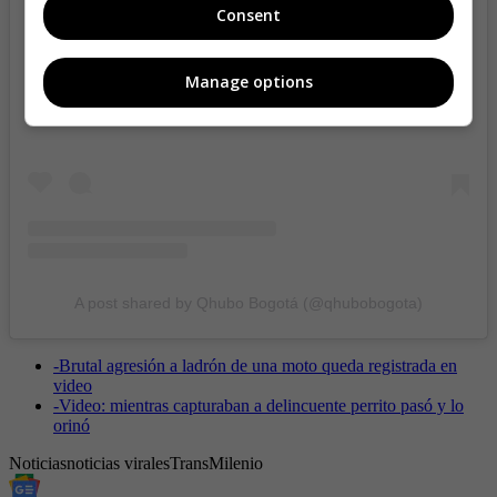
Consent
View this post on Instagram
Manage options
A post shared by Qhubo Bogotá (@qhubobogota)
-
Brutal agresión a ladrón de una moto queda registrada en
video
-
Video: mientras capturaban a delincuente perrito pasó y lo
orinó
Noticias
noticias virales
TransMilenio