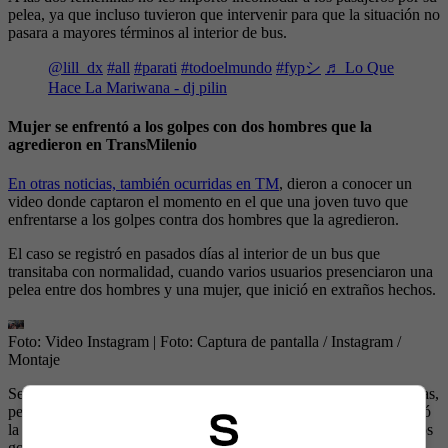
pelea, ya que incluso tuvieron que intervenir para que la situación no
pasara a mayores términos al interior de bus.
@lill_dx
#all
#parati
#todoelmundo
#fypシ
♬ Lo Que
Hace La Mariwana - dj pilin
Mujer se enfrentó a los golpes con dos hombres que la
agredieron en TransMilenio
En otras noticias, también ocurridas en TM
, dieron a conocer un
video donde captaron el momento en el que una joven tuvo que
enfrentarse a los golpes contra dos hombres que la agredieron.
El caso se registró en pasados días al interior de un bus que
transitaba con normalidad, cuando varios usuarios presenciaron una
pelea entre dos hombres y una mujer, que inició en extraños hechos.
Foto: Video Instagram
| Foto:
Captura de pantalla / Instagram /
Montaje
Según se ha podido saber, todo inició en un intercambio de palabras,
pero justo cuando uno de los sujetos le haló el pelo, lo que provocó
la furiosa reacción de la joven, quien de inmediato se defendió a los
golpes.