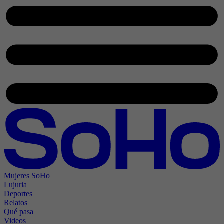
Mujeres SoHo
Lujuria
Deportes
Relatos
Qué pasa
Videos