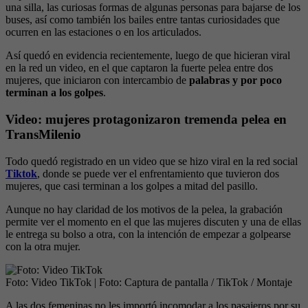
una silla, las curiosas formas de algunas personas para bajarse de los
buses, así como también los bailes entre tantas curiosidades que
ocurren en las estaciones o en los articulados.
Así quedó en evidencia recientemente, luego de que hicieran viral
en la red un video, en el que captaron la fuerte pelea entre dos
mujeres, que iniciaron con intercambio de
palabras y por poco
terminan a los golpes
.
Video: mujeres protagonizaron tremenda pelea en
TransMilenio
Todo quedó registrado en un video que se hizo viral en la red social
Tiktok
, donde se puede ver el enfrentamiento que tuvieron dos
mujeres, que casi terminan a los golpes a mitad del pasillo.
Aunque no hay claridad de los motivos de la pelea, la grabación
permite ver el momento en el que las mujeres discuten y una de ellas
le entrega su bolso a otra, con la intención de empezar a golpearse
con la otra mujer.
Foto: Video TikTok
| Foto:
Captura de pantalla / TikTok / Montaje
A las dos femeninas no les importó incomodar a los pasajeros por su