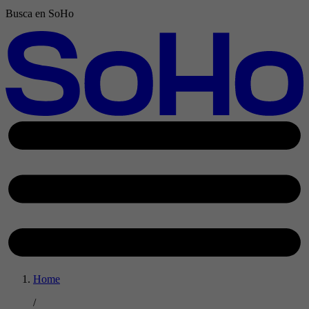
Busca en SoHo
Home
/