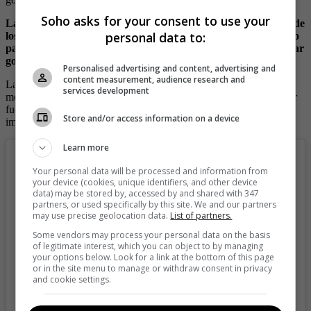
Soho asks for your consent to use your
Las imágenes permiten ver que cuando se inicia la pelea, uno de
personal data to:
los hombres se hacen en la mitad, pero eso no fue impedimento
para que el segundo se abalanzara contra la chica para intentar
golpearla.
Personalised advertising and content, advertising and
content measurement, audience research and
La situación dentro del articulado casi se sale de control en ese
services development
momento, cuando las demás personas quisieron evitar que la mujer
fuera golpeada, propinándole varios golpes a los dos hombres
Store and/or access information on a device
implicados en la discusión.
Learn more
Your personal data will be processed and information from
your device (cookies, unique identifiers, and other device
data) may be stored by, accessed by and shared with 347
partners, or used specifically by this site. We and our partners
may use precise geolocation data.
List of partners.
Some vendors may process your personal data on the basis
of legitimate interest, which you can object to by managing
your options below. Look for a link at the bottom of this page
or in the site menu to manage or withdraw consent in privacy
and cookie settings.