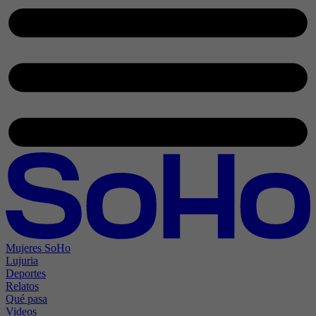
Mujeres SoHo
Lujuria
Deportes
Relatos
Qué pasa
Videos