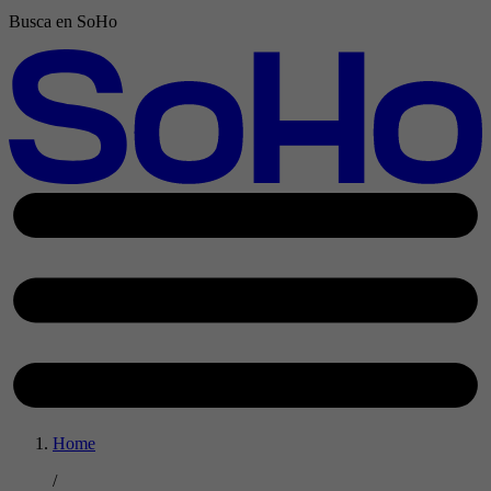
Busca en SoHo
Home
/