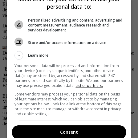
El diálogo no es para que justifiquen el asesinato de los policías, la
personal data to:
destrucción con los carros bomba. El diálogo es para que no haya
violencia y tiene que darse sin violencia”, expresó.
Personalised advertising and content, advertising and
content measurement, audience research and
De igual manera expresa su preocupación pues asegura que es
services development
imposible negociar con un grupo que no quiere la paz, como es el
caso de las Farc.
Store and/or access information on a device
Del Río apareció como representante de víctimas en el llamado caso
Learn more
Uribe.
Your personal data will be processed and information from
“El Dr Fabio Valencia, hablará con el gobierno, que lo ha invitado a
your device (cookies, unique identifiers, and other device
participar en el diálogo con las FARC, no obstante que somos
data) may be stored by, accessed by and shared with 347
Partido de oposición. Expresará nuestra preocupación porque las
partners, or used specifically by this site. We and our partners
FARC no quiere la paz”, se pudo leer en la publicación.
may use precise geolocation data.
List of partners.
Some vendors may process your personal data on the basis
El
video
va acompañado de un texto que dice: “desde Aranjuez,
of legitimate interest, which you can object to by managing
Medellín, El Dr Fabio Valencia, hablará con el gobierno, que lo ha
your options below. Look for a link at the bottom of this page
invitado a participar en el diálogo con las FARC, no obstante que
or in the site menu to manage or withdraw consent in privacy
somos Partido de oposición, expresará nuestra preocupación porque
and cookie settings.
las FARC no quiere la paz y pretende es doblegar nuestra
democracia”.
Consent
@uribevelezalvaro