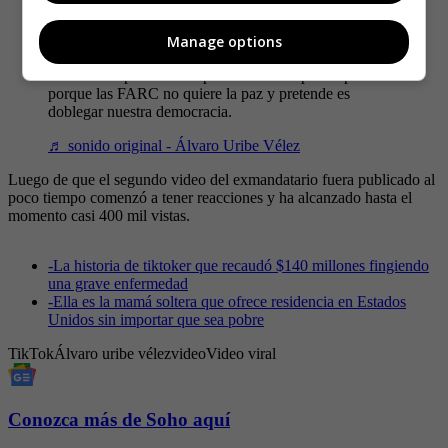
Desde Aranjuez, Medellín. El Dr Fabio Valencia,
hablará con el gobierno, que lo ha invitado a participar
Manage options
en el diálogo con las FARC, no obstante que somos
Partido de oposición. Expresará nuestra preocupación
porque las FARC no quiere la paz y pretende es
doblegar nuestra democracia.
♬ sonido original - Álvaro Uribe Vélez
Luego de que el segundo video del exmandatario fuera publicado al
poco tiempo comenzó a tener reacciones y ha alcanzado hasta el
momento casi 400 mil vistas.
-
La historia de tiktoker que recaudó $140 millones fingiendo
una grave enfermedad
-
Ella es la mamá soltera que ofrece residencia en Estados
Unidos sin importar que sea pobre
TikTok
Álvaro uribe vélez
video
Video viral
Conozca más de Soho aquí