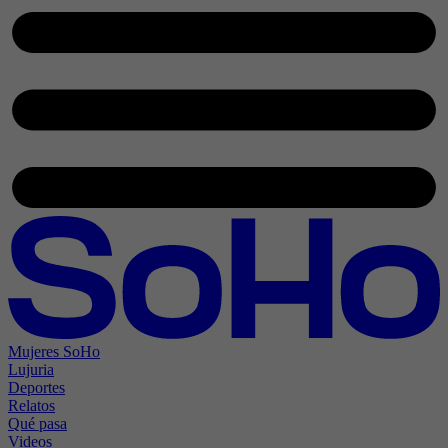
Mujeres SoHo
Lujuria
Deportes
Relatos
Qué pasa
Videos