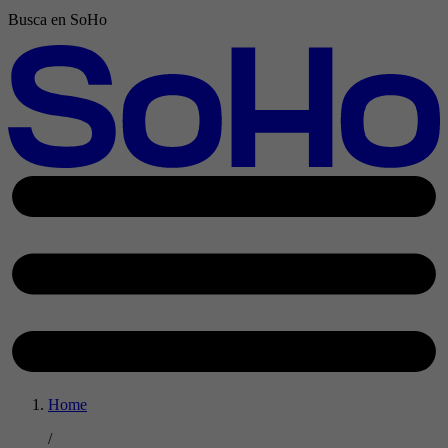
Busca en SoHo
Home
/