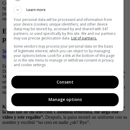
Colombia perdió ante Marruecos pero logró clasificar a octavos de
final, dejando en alto el nombre de nuestro país. Sin duda las
Learn more
jugadores merecen recibir los premios de acuerdo a su desempeño
en este mundial femenino.
Your personal data will be processed and information from
your device (cookies, unique identifiers, and other device
data) may be stored by, accessed by and shared with 347
El regalazo que recibió Karol G por
partners, or used specifically by this site. We and our partners
parte de la Selección de fútbol femenina
may use precise geolocation data.
List of partners.
Some vendors may process your personal data on the basis
of legitimate interest, which you can object to by managing
Se trata de Karol G, la cantante es fanática de la tricolor
your options below. Look for a link at the bottom of this page
femenina y ellas le mandaron un obsequio.
or in the site menu to manage or withdraw consent in privacy
and cookie settings.
En sus historias, la artista compartió un video de las jugadoras
Daniela Caracas, Linda Caicedo, Jorelyn Carabalí, Ivonne Chacón,
Manuela Vanegas, Carolina Arias en el hotel mientras le mandaban
Consent
un mensaje diciéndole lo siguiente: “Queremos enviarte un saludo
muy grande y muy especial, está presente en nuestro camerino y en
nuestra selección. Estás dejando el nombre del país en alto”.
Manage options
Karol G posteó el video de las futbolistas y les dijo: “yo que soy
la más fan de mi selección Colombia femenina, me llega este
video y este regalito”.
Después, la paisa mostró un uniforme con su
nombre y escribió “no creo en nadie ¿ok? Bye”.