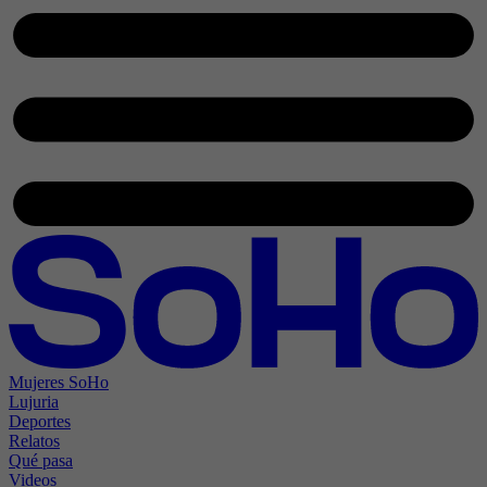
Mujeres SoHo
Lujuria
Deportes
Relatos
Qué pasa
Videos