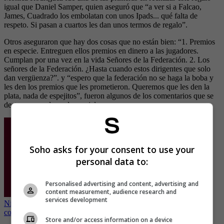
igual que Daniel Samper, quien aseguró que “a ver si a Falcao,
James, Cuadrado los embolatan con unos Ipads... qué falta de
respeto. Si pasan a cuartos les dan unos termos de regalo”.
Otros aseguraron que hay dos cosas que no están bien: “1. Premios
en especie. Entreguen ellos premios en dinero a las jugadores.
Cumplan por una vez en la vida Señores de la Federación. 2. Los
señores de la Federación. ¿Hasta cuando estos dirigentes que solo
dan vergüenza?”. y “espero que la federación no se haga la boba y
les den los premios que les prometieron. Queremos que les den la
plata, nada de espejitos”, fueron algunos de los comentarios que se
destacaron en las redes sociales.
Soho asks for your consent to use your
personal data to:
Personalised advertising and content, advertising and
content measurement, audience research and
services development
Niño hace su propio álbum del mundial, sus padres no tienen para
comprárselo
Store and/or access information on a device