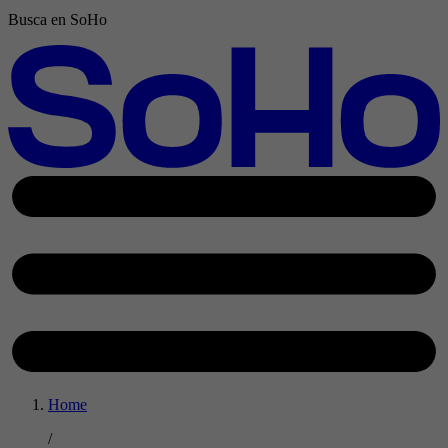
Busca en SoHo
Home
/