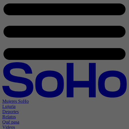
Mujeres SoHo
Lujuria
Deportes
Relatos
Qué pasa
Videos