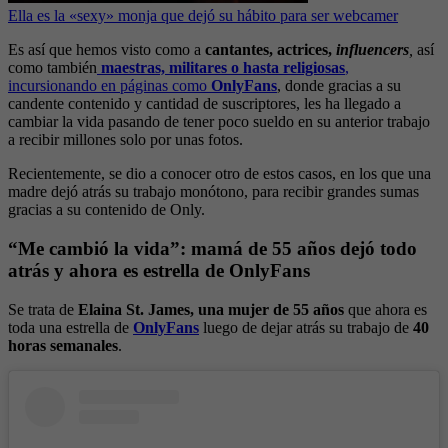
Ella es la «sexy» monja que dejó su hábito para ser webcamer
Es así que hemos visto como a
cantantes, actrices,
influencers
,
así
como también
maestras, militares o hasta religiosas
,
incursionando en páginas como
OnlyFans
, donde gracias a su
candente contenido y cantidad de suscriptores, les ha llegado a
cambiar la vida pasando de tener poco sueldo en su anterior trabajo
a recibir millones solo por unas fotos.
Recientemente, se dio a conocer otro de estos casos, en los que una
madre dejó atrás su trabajo monótono, para recibir grandes sumas
gracias a su contenido de Only.
“Me cambió la vida”: mamá de 55 años dejó todo
atrás y ahora es estrella de OnlyFans
Se trata de
Elaina St. James, una mujer de 55 años
que ahora es
toda una estrella de
OnlyFans
luego de dejar atrás su trabajo de
40
horas semanales
.