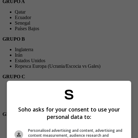
GRUPO A
Qatar
Ecuador
Senegal
Países Bajos
GRUPO B
Inglaterra
Irán
Estados Unidos
Repesca Europa (Ucrania/Escocia vs Gales)
GRUPO C
Argentina
Arabia Saudita
México
Polonia
Soho asks for your consent to use your
GRUPO D
personal data to:
Francia
(Asia y la Conmebol) (Australia/Emiratos Árabes vs Perú)
Personalised advertising and content, advertising and
content measurement, audience research and
Dinamarca