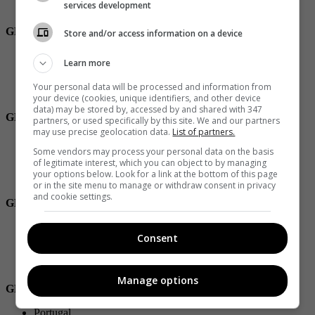
services development
Túnez
GRUPO E
Store and/or access information on a device
España
Learn more
(Oceanía y la Concacaf) (Nueva Zelanda vs Costa Rica)
Alemania
Your personal data will be processed and information from
Japón
your device (cookies, unique identifiers, and other device
data) may be stored by, accessed by and shared with 347
GRUPO F
partners, or used specifically by this site. We and our partners
may use precise geolocation data.
List of partners.
Bélgica
Some vendors may process your personal data on the basis
Canadá
of legitimate interest, which you can object to by managing
Marruecos
your options below. Look for a link at the bottom of this page
Croacia
or in the site menu to manage or withdraw consent in privacy
and cookie settings.
GRUPO G
Brasil
Consent
Serbia
Suiza
Camerún
Manage options
GRUPO H
Portugal