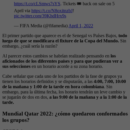
https://t.co/cLSmws7sYS
. Tickets 🎟️ back on sale on 5
April via
https://t.co/N8oxitnzbJ
!
pic.twitter.com/39KhdHrx9s
— FIFA Media (@fifamedia)
April 1, 2022
El primer partido que aparece es el de Senegal vs Países Bajos,
todo
luego de que se modificara el fixture de la Copa del Mundo.
Sin
embargo, ¿cuál sería la razón?
Al parecer estos cambios se habrían realizado pensando en
los
aficionados de los diferentes países y para que pudieran ver a
sus selecciones
en un horario acorde a su zona horario.
Cabe señalar que cada uno de los partidos de la fase de grupos ya
tienen los horarios definidos y se disputarán, a las
4:00, 7:00, 10:00
de la mañana y 1:00 de la tarde en hora colombiana
. Sin
embargo, para la última fecha, los horario tendrán un leve cambio y
se jugarán de dos en dos,
a las 9:00 de la mañana y a la 1:00 de la
tarde.
Mundial Qatar 2022: ¿cómo quedaron conformados
los grupos?