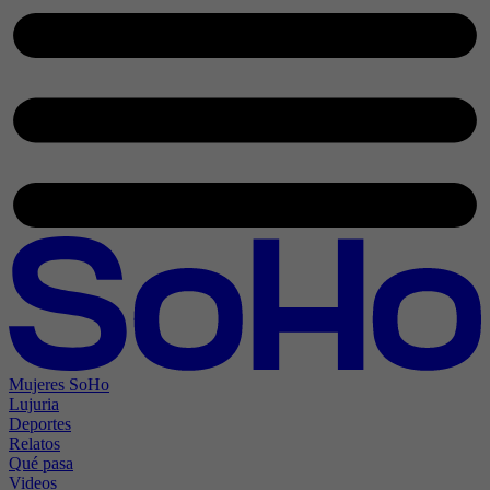
Mujeres SoHo
Lujuria
Deportes
Relatos
Qué pasa
Videos