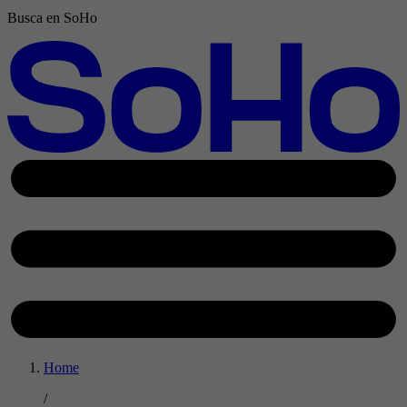
Busca en SoHo
Home
/