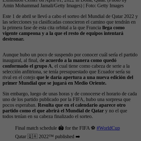
Amin Mohammad Jamali/Getty Images)
| Foto:
Getty Images
Este 1 de abril se llevó a cabo el sorteo del Mundial de Qatar 2022 y
las selecciones ya clasificadas conocieron el camino que tendrán en
la primera fase de esta cita orbital a la que Francia
llega como
vigente campeona y a la que el resto de equipos intentará
destronar.
Aunque hubo un poco de suspendo por conocer cuál sería el partido
inaugural, al final, d
e acuerdo a la manera como quedó
conformado el grupo A
, el cual tiene como cabeza de serie a la
selección anfitriona, se tenía presupuestado que Ecuador sería su
rival en el cotejo
que le daría apertura a una nueva edición del
primer Mundial que se jugará en Medio Oriente.
Sin embargo, luego de unas horas y de conocerse el horario de cada
uno de los partido publicado por la FIFA, hubo una sorpresa que
pocos esperaban.
Resulta que en el calendario aparece otro
partido como el que abrirá el Mundial de Qatar
y no el que
todos tenían en su cabeza finalizado el sorteo.
Final match schedule 🏟️ for the FIFA ⚽️
#WorldCup
Qatar 🇶🇦 2022™ published ➡️