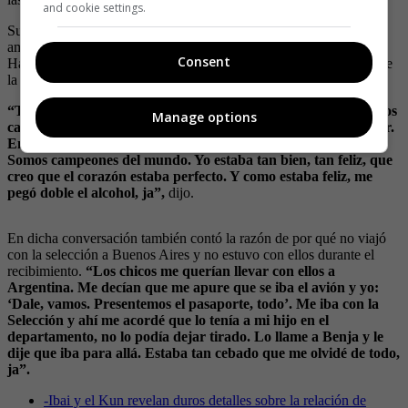
and cookie settings.
Sumado a esto su estrecha amistad con Lionel Messi, son mejores
amigos, los convierte en virales cada vez que publican algo juntos.
Consent
Hace poco, el Kun reveló que Messi lo regañó durante el festejo de
la selección albiceleste.
“Tomé mucho, pero estaba sin comer, por eso me pegó. Éramos
Manage options
campeones del mundo. Si me pasaba algo que sea ahí en Qatar.
En un momento, Leo se enojó y me dijo ‘pará’. ¿Cómo pará?
Somos campeones del mundo. Yo estaba tan bien, tan feliz, que
creo que el corazón estaba perfecto. Y como estaba feliz, me
pegó doble el alcohol, ja”,
dijo.
En dicha conversación también contó la razón de por qué no viajó
con la selección a Buenos Aires y no estuvo con ellos durante el
recibimiento.
“Los chicos me querían llevar con ellos a
Argentina. Me decían que me apure que se iba el avión y yo:
‘Dale, vamos. Presentemos el pasaporte, todo’. Me iba con la
Selección y ahí me acordé que lo tenía a mi hijo en el
departamento, no lo podía dejar tirado. Lo llame a Benja y le
dije que iba para allá. Estaba tan cebado que me olvidé de todo,
ja”.
-
Ibai y el Kun revelan duros detalles sobre la relación de