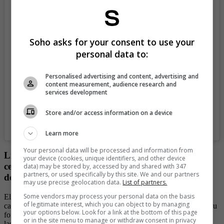
View this post on Instagram
Soho asks for your consent to use your
personal data to:
Personalised advertising and content, advertising and
content measurement, audience research and
services development
Store and/or access information on a device
A post shared by Sergio Leonel Agüero (@kunaguero)
Learn more
Your personal data will be processed and information from
Lionel Messi regañó al Kun Agüero durante la
your device (cookies, unique identifiers, and other device
celebración por haberse convertido en campeones
data) may be stored by, accessed by and shared with 347
partners, or used specifically by this site. We and our partners
del mundo
may use precise geolocation data.
List of partners.
Some vendors may process your personal data on the basis
El Kun Aguero es todo un personaje, desde que se retiró de las
of legitimate interest, which you can object to by managing
canchas se ha convertido en todo un personaje en redes sociales. Su
your options below. Look for a link at the bottom of this page
forma de ser y sus ocurrencias lo han convertido en una estrella de
or in the site menu to manage or withdraw consent in privacy
las plataformas digitales.