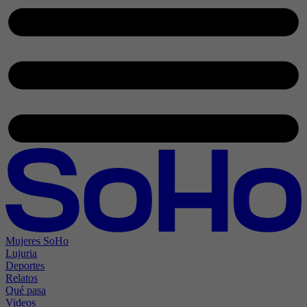
Mujeres SoHo
Lujuria
Deportes
Relatos
Qué pasa
Videos