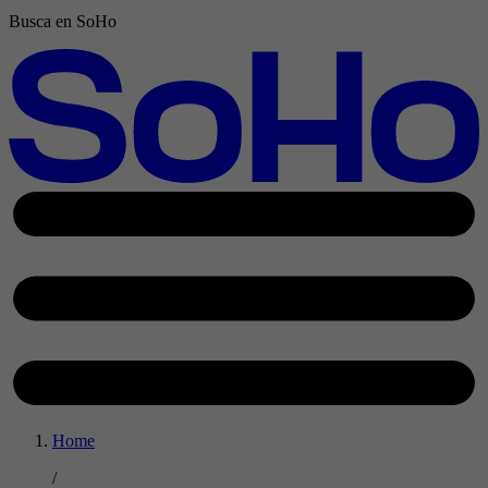
Busca en SoHo
Home
/