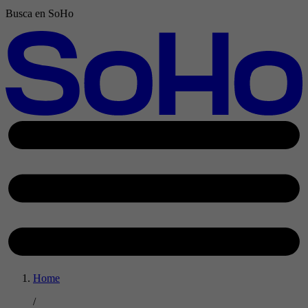
Busca en SoHo
Home
/