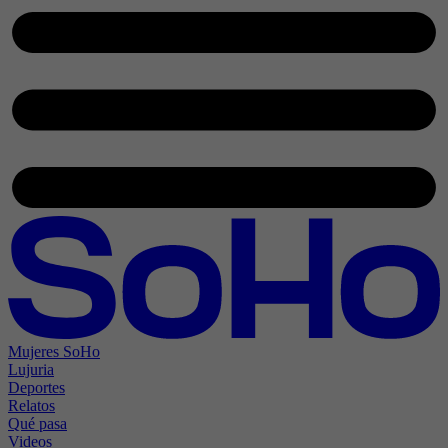
Mujeres SoHo
Lujuria
Deportes
Relatos
Qué pasa
Videos