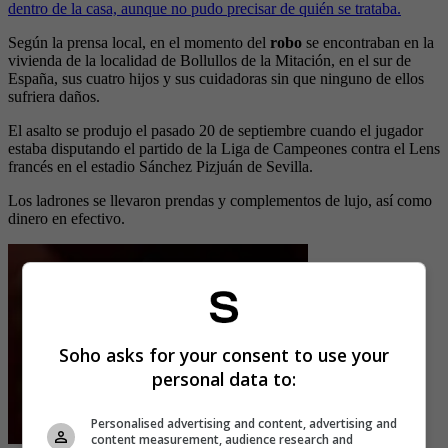
dentro de la casa, aunque no pudo precisar de quién se trataba.
Según la prensa local, en el momento del
robo
se encontraban en la
vivienda de la localidad de Bollullos de la Mitación, en el sur de
España, sus cuatro hijos y sus cuidadoras sin que ninguno de ellos
sufriera daños.
El asalto se produjo el pasado 20 de septiembre cuando el jugador
estaba disputando el partido de la Liga de Campeones contra el Lens
francés en el estadio Sánchez Pizjuán de Sevilla.
Los ladrones se llevaron prendas y complementos de lujo, así como
dinero en efectivo.
Soho asks for your consent to use your
personal data to:
Personalised advertising and content, advertising and
content measurement, audience research and