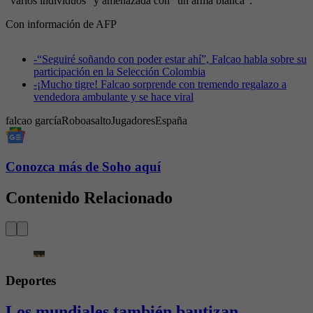
“varios individuos” y amenazada con “un arma blanca”.
Con información de AFP
-
“Seguiré soñando con poder estar ahí”, Falcao habla sobre su
participación en la Selección Colombia
-
¡Mucho tigre! Falcao sorprende con tremendo regalazo a
vendedora ambulante y se hace viral
falcao garcía
Robo
asalto
Jugadores
España
Conozca más de Soho aquí
Contenido Relacionado
Deportes
Los mundiales también bautizan