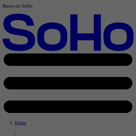
Busca en SoHo
Home
/