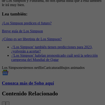
de Los Simpson y Futurama, no nos queda duda que a esta también
le irá muy bien.
Lea también:
¿Los Simpson predicen el futuro?
Breve guía de Los Simpson
¿Cómo es ser libretista de Los Simpson?
-
‘Los Simpson’ también tienen predicciones para 2023,
¿volverán a acertar?
-
‘Los Simpson’ habrían pronosticado cuál será la selección
campeona del Mundial de Qatar
Los Simpson
estrenos netflix
Caricatura
dibujos animados
Conozca más de Soho aquí
Contenido Relacionado