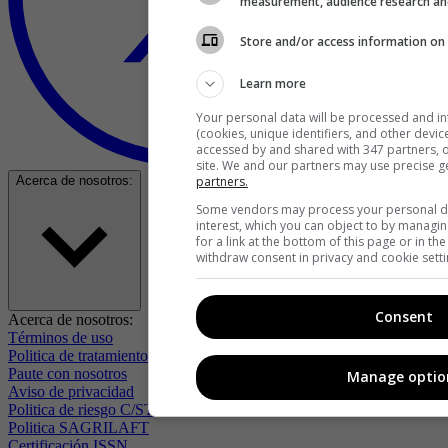
measurement, audience research an
Store and/or access information on 
Learn more
Your personal data will be processed and i
(cookies, unique identifiers, and other devi
accessed by and shared with 347 partners, or
site. We and our partners may use precise g
partners.
Acerca de nosotros:
Some vendors may process your personal dat
interest, which you can object to by managi
for a link at the bottom of this page or in t
withdraw consent in privacy and cookie setti
Consent
Acerca de nosotros:
Términos de uso
Politica de tratamiento de datos
Paute con nosotros
Manage optio
Aviso de privacidad
Politica de riesgo C/ST
Politica SAGRILAFT
Certificación ISSN