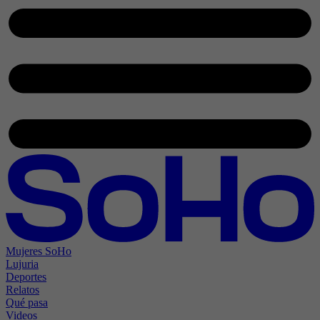
Mujeres SoHo
Lujuria
Deportes
Relatos
Qué pasa
Videos