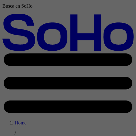
Busca en SoHo
Home
/