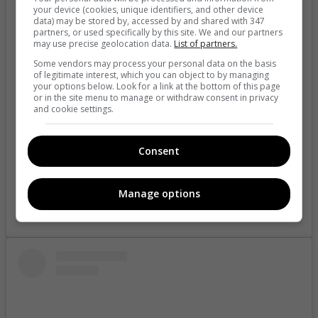
your device (cookies, unique identifiers, and other device
data) may be stored by, accessed by and shared with 347
partners, or used specifically by this site. We and our partners
may use precise geolocation data.
List of partners.
View this post on Instagram
Some vendors may process your personal data on the basis
of legitimate interest, which you can object to by managing
your options below. Look for a link at the bottom of this page
or in the site menu to manage or withdraw consent in privacy
and cookie settings.
Consent
Manage options
A post shared by Mabel Moreno (@mabelmoreno1)