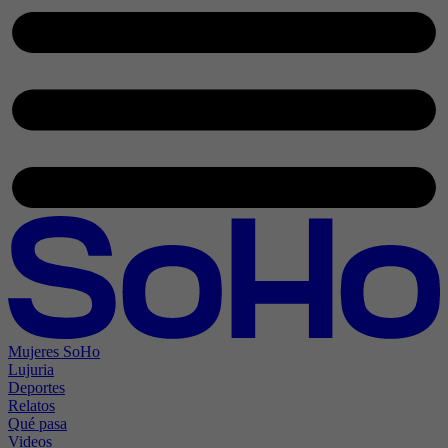
Mujeres SoHo
Lujuria
Deportes
Relatos
Qué pasa
Videos