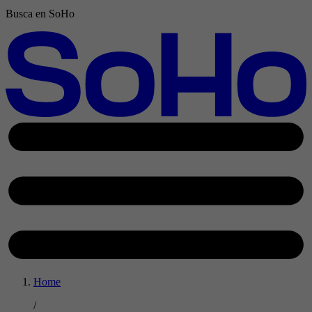
Busca en SoHo
Home
/