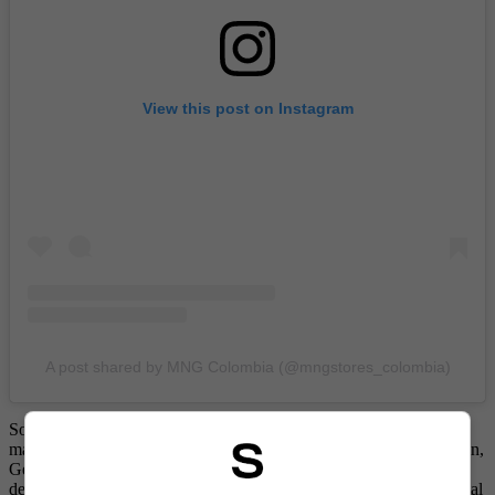
View this post on Instagram
A post shared by MNG Colombia (@mngstores_colombia)
SoHo conversó con Andrés Llinás sobre su colaboración con esta
marca, la cual futbolistas de talla mundial como Antoine Griezmann,
Gerard Piqué y Zinedine Zidane han representado. Asimismo, el
defensa de Millonarios trató temas importantes como la salud mental