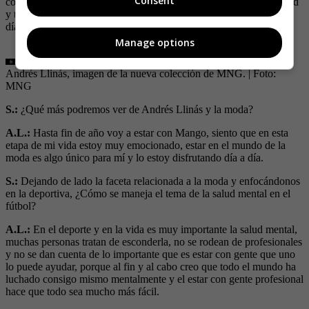
Consent
conferencias y para cuando voy a ir a entrenar, el tener esa variedad
y todas las gamas de ropa hace que todo sea mucho más fácil en el
día a día.
Manage options
Andrés Llinás, imagen de la nueva colección de MNG.
| Foto:
MNG
S.:
¿Qué más podremos ver de Andrés Llinás y la moda?
A.L.:
Hasta fin de año voy a estar con Mango, siento que en esta
etapa de mi vida estoy muy emocionado, estar en el mundo de la
moda es algo único para mí y lo estoy disfrutando día a día.
S.:
Dejando de lado la faceta relacionada a la moda y enfocándonos
en la deportiva, ¿Cómo se maneja el tema de la salud mental en el
fútbol?
A.L.:
En el deporte y en la vida es muy importante la salud mental,
muchas personas tratan de esconderla, no se rodean de profesionales
y no se dan cuenta de lo importante que es estar con gente que uno
lo puede ayudar, porque al fin y al cabo creo que todo el mundo ha
luchado consigo mismo mentalmente y el estar con gente profesional
hace que todo sea mucho más fácil.