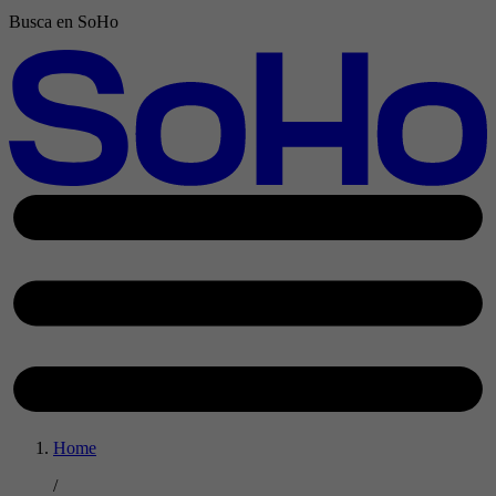
Busca en SoHo
Home
/