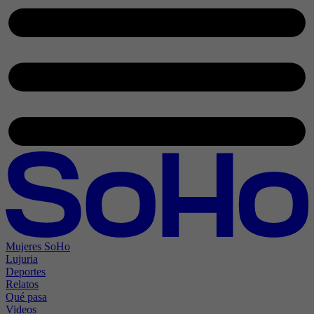
Mujeres SoHo
Lujuria
Deportes
Relatos
Qué pasa
Videos