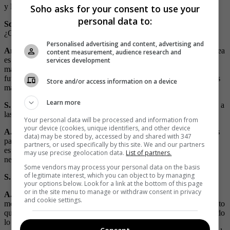
y la actualidad del fútbol femenino colombiano.
Soho asks for your consent to use your
personal data to:
SoHo:
La relación entre la moda y el deporte no es tan común.
¿Cómo la analiza?
Personalised advertising and content, advertising and
Andrés Llinás:
Yo creo que no es tan común en Colombia y la idea
content measurement, audience research and
es quitar eso, que el deporte y la moda vayan mucho más de la
services development
mano. Como pasa en Europa que uno ve que de pronto todos los
futbolistas sí están muy relacionados en la moda, están con muchas
Store and/or access information on a device
marcas.
Learn more
S.:
¿Cómo fueron las sensaciones de debutar en la moda? ¿Iguales a
las que siente como futbolista?
Your personal data will be processed and information from
your device (cookies, unique identifiers, and other device
A.L.:
Igual que en un partido. El día antes tuve muchos problemas
data) may be stored by, accessed by and shared with 347
para dormir, el no saber qué iba a pasar, el no saber cómo manejar
partners, or used specifically by this site. We and our partners
este mundo de la moda y que sea mi debut siempre va a traer
may use precise geolocation data.
List of partners.
nervios.
Some vendors may process your personal data on the basis
of legitimate interest, which you can object to by managing
S.:
¿De qué forma describe la colección
Game Changer
?
your options below. Look for a link at the bottom of this page
or in the site menu to manage or withdraw consent in privacy
A.L.:
Es una ropa sencilla que es lo que a mí me gusta, es muy
and cookie settings.
moderna, tiene
looks
para diferentes situaciones de la vida. Yo siento
que eso es lo más importante, el saber que Mango se alinea con todo
lo que yo hago en mi vida: para salir con mis amigos, para dar