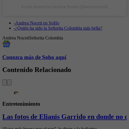
A post shared by Andrea Noceti (@andrenoceti)
-
Andrea Noceti en SoHo
-
¿Quién ha sido la Señorita Colombia más bella?
Andrea Noceti
Señorita Colombia
Conozca más de Soho aquí
Contenido Relacionado
Entretenimiento
Las fotos de Elianis Garrido en donde no d
“Estas más buena que el pan”, le dicen a la bailarina