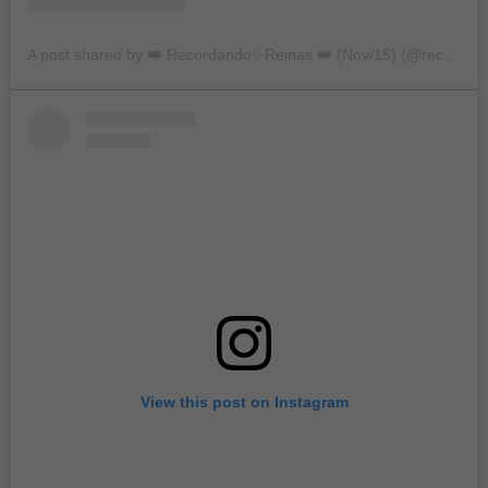
A post shared by 👑 Recordando✨Reinas 👑 (Nov/15) (@recordandoreinas)
View this post on Instagram