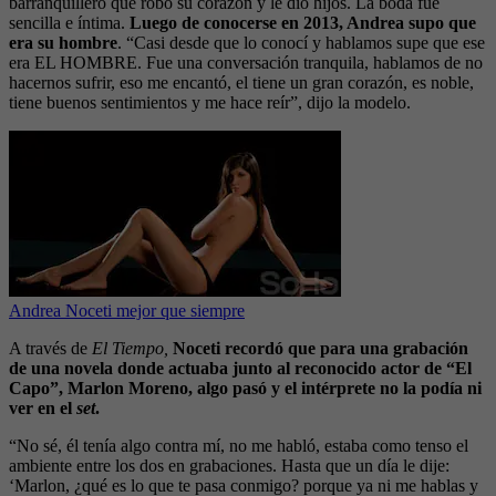
barranquillero que robó su corazón y le dio hijos. La boda fue
sencilla e íntima.
Luego de conocerse en 2013, Andrea supo que
era su hombre
. “Casi desde que lo conocí y hablamos supe que ese
era EL HOMBRE. Fue una conversación tranquila, hablamos de no
hacernos sufrir, eso me encantó, el tiene un gran corazón, es noble,
tiene buenos sentimientos y me hace reír”, dijo la modelo.
Andrea Noceti mejor que siempre
A través de
El Tiempo,
Noceti recordó que para una grabación
de una novela donde actuaba junto al reconocido actor de “El
Capo”, Marlon Moreno, algo pasó y el intérprete no la podía ni
ver en el
set
.
“No sé, él tenía algo contra mí, no me habló, estaba como tenso el
ambiente entre los dos en grabaciones. Hasta que un día le dije:
‘Marlon, ¿qué es lo que te pasa conmigo? porque ya ni me hablas y