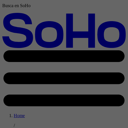
Busca en SoHo
Home
/