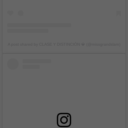
A post shared by CLASE Y DISTINCIÓN 💎 (@missgrandslam)