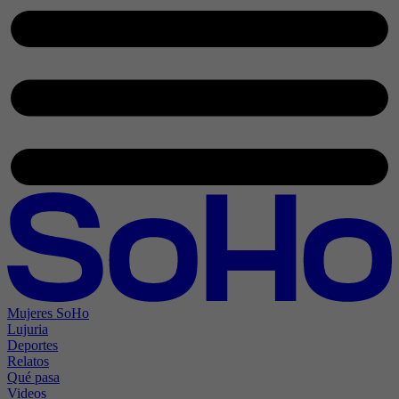
Mujeres SoHo
Lujuria
Deportes
Relatos
Qué pasa
Videos