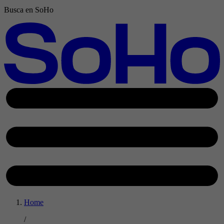
Busca en SoHo
Home
/