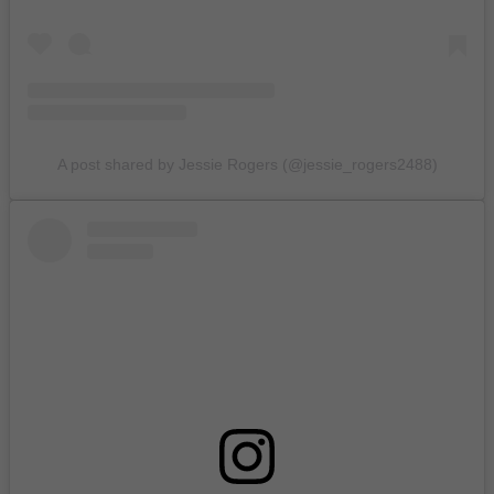
A post shared by Jessie Rogers (@jessie_rogers2488)