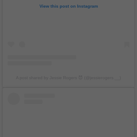
View this post on Instagram
A post shared by Jessie Rogers 😈 (@jessierogers.__)