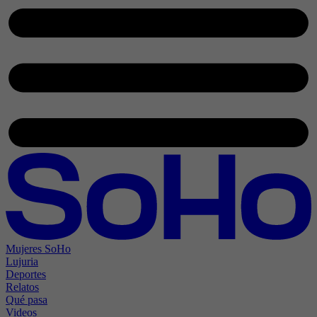
Mujeres SoHo
Lujuria
Deportes
Relatos
Qué pasa
Videos