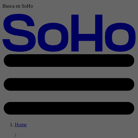
Busca en SoHo
Home
/