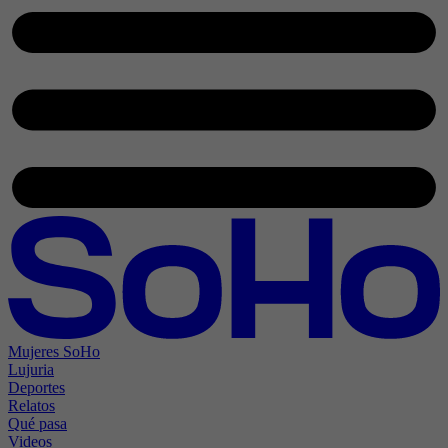
Mujeres SoHo
Lujuria
Deportes
Relatos
Qué pasa
Videos