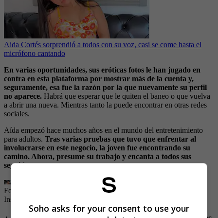
Aida Cortés sorprendió a todos con su voz, casi se come hasta el
micrófono cantando
En varias oportunidades, sus eróticas fotos le han jugado en
contra en esta plataforma por mostrar más de la cuenta y,
seguramente, esa fue la razón por la que nuevamente su perfil
no aparece.
Habrá que esperar que le quiten el baneo o que vuelva
a abrir una nueva. Mientras tanto la puede encontrar en otras redes
sociales.
Aída empezó hace muchos años en el mundo del entretenimiento
para adultos.
Tras varias pruebas que tuvo que enfrentar al
involucrarse en este negocio, la joven fue encontrando su
camino. Ahora, presume su trabajo y encanta a todos sus
seguidores.
Foto: Instagram @aidacortesll_
| Foto:
Captura de pantalla /
Instagram / Montaje
Soho asks for your consent to use your
¿ Aída Cortés tiene un juguete erótico para hombres