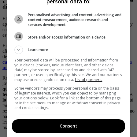
personal data to:
diseñado de su zona íntima?
Personalised advertising and content, advertising and
El año pasado la creadora de contenido para adultos anunció que
content measurement, audience research and
aprovechando la fama que ha ganado, quería dar un paso más allá y
services development
su idea fue lanzar un juguete sexual para hombres, que, según ella,
estaba diseñado a partir de su propia zona íntima.
Store and/or access information on a device
En una entrevista con revista SoHo explicó que: “llevo más de un
Learn more
año trabajando en este proyecto, que aparte de ser la réplica exacta
de mi vagina,
es un producto que requirió inversión de tiempo,
Your personal data will be processed and information from
capital, pruebas y un equipo de trabajo. Esta que les traje es la
your device (cookies, unique identifiers, and other device
única que hay, no se ha comercializado todavía.
data) may be stored by, accessed by and shared with 347
partners, or used specifically by this site. We and our partners
Respecto a las razones por las que terminó creando este juguete, la
may use precise geolocation data.
List of partners.
joven aseguró que:
“muchos me decían que por qué lo hice, por
Some vendors may process your personal data on the basis
qué una réplica exacta de mis partes íntimas y yo les digo que
of legitimate interest, which you can object to by managing
tengo usuarios que ven mi contenido y me puse a pensar qué es
your options below. Look for a link at the bottom of this page
lo que ellos más desearían.
Yo recibo mensajes diciendo ‘¿Aida, tú
or in the site menu to manage or withdraw consent in privacy
también haces servicios?’ O sea, que si soy prepago. Y yo les
and cookie settings.
respondo: ‘nooo, solo hago contenido virtual’. Entonces pensé cómo
hago para complacerlos sin afectar mi integridad física, pero que sí
les dé a ellos un poquito más de mí. ¿Por qué no? ¿Qué tiene de
Consent
malo?”.