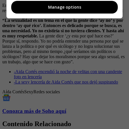
En esa entrevista, Cortés también habló de sus pensamientos
Manage options
respecto a la sexualidad y el tabú que existe alrededor de la misma:
“La sexualidad es un tema en el que la gente dice ‘ay no’ y por
dentro ‘ay qué rico’. Entonces es delicado porque se busca, es
una necesidad. Yo no existiría si no tuviera clientes. Y hasta ahí
es muy respetable.
La gente dice ‘¿y esta por qué hace eso?’
Porque sí, respondo. Yo no podría entender una persona por qué se
lanza a la política o por qué es sicólogo y no logra solucionar sus
problemas, pero al mismo tiempo ¿qué seríamos sin políticos o
sicólogos? Hay que dejar los moralismos porque sea algo sexual, es
un trabajo, algo que se hace con gozo”.
-
Aida Cortés encendió la noche de velitas con una candente
foto en lencería
-
La sexy lencería de Aida Cortés que nos dejó suspirando
Aída Cortés
Sexy
Redes sociales
Conozca más de Soho aquí
Contenido Relacionado