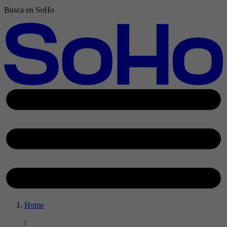
Busca en SoHo
Home
/