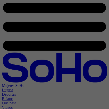
Mujeres SoHo
Lujuria
Deportes
Relatos
Qué pasa
Videos