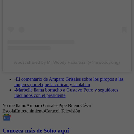
A post shared by Mr Woody Paparazzi (@mrwoodyking)
-
El comentario de Amparo Grisales sobre los piropos a las
mujeres por el que la critican y la alaban
-
Marbelle llama borracho a Gustavo Petro y seguidores
iracundos con el presidente
Yo me llamo
Amparo Grisales
Pipe Bueno
César
Escola
Entretenimiento
Caracol Televisión
Conozca más de Soho aquí