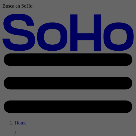
Busca en SoHo
Home
/