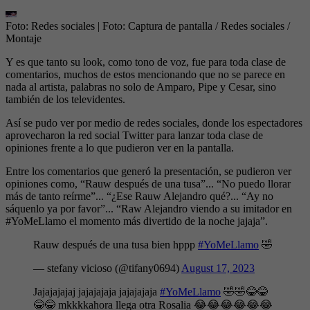
Foto: Redes sociales
| Foto:
Captura de pantalla / Redes sociales /
Montaje
Y es que tanto su look, como tono de voz, fue para toda clase de
comentarios, muchos de estos mencionando que no se parece en
nada al artista, palabras no solo de Amparo, Pipe y Cesar, sino
también de los televidentes.
Así se pudo ver por medio de redes sociales, donde los espectadores
aprovecharon la red social Twitter para lanzar toda clase de
opiniones frente a lo que pudieron ver en la pantalla.
Entre los comentarios que generó la presentación, se pudieron ver
opiniones como, “Rauw después de una tusa”... “No puedo llorar
más de tanto reírme”... “¿Ese Rauw Alejandro qué?... “Ay no
sáquenlo ya por favor”... “Raw Alejandro viendo a su imitador en
#YoMeLlamo el momento más divertido de la noche jajaja”.
Rauw después de una tusa bien hppp
#YoMeLlamo
🤣
— stefany vicioso (@tifany0694)
August 17, 2023
Jajajajajaj jajajajaja jajajajaja
#YoMeLlamo
🤣🤣😂😂
😂😂 mkkkkahora llega otra Rosalia 😂😂😂😂😂😂