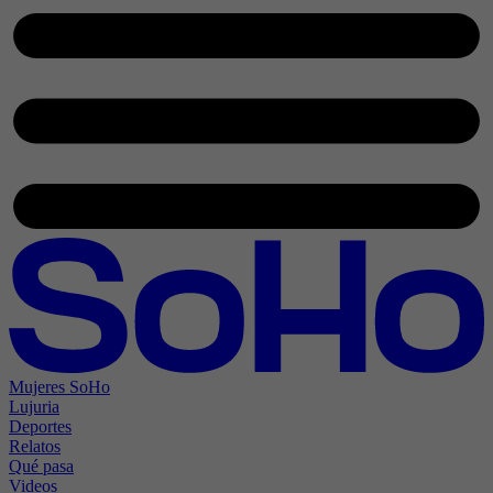
Mujeres SoHo
Lujuria
Deportes
Relatos
Qué pasa
Videos