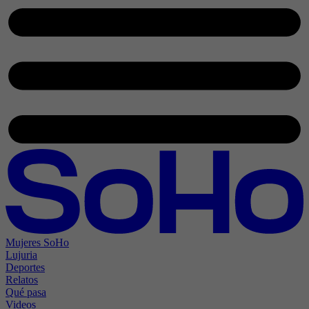
Mujeres SoHo
Lujuria
Deportes
Relatos
Qué pasa
Videos