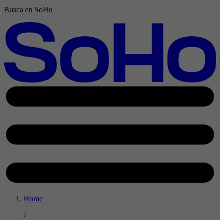
Busca en SoHo
Home
/