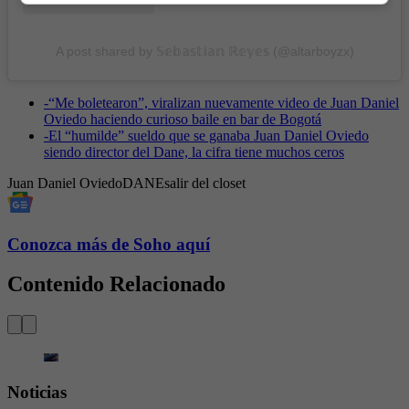
A post shared by 𝕊𝕖𝕓𝕒𝕤𝕥𝕚𝕒𝕟 ℝ𝕖𝕪𝕖𝕤 (@altarboyzx)
-
“Me boletearon”, viralizan nuevamente video de Juan Daniel
Oviedo haciendo curioso baile en bar de Bogotá
-
El “humilde” sueldo que se ganaba Juan Daniel Oviedo
siendo director del Dane, la cifra tiene muchos ceros
Juan Daniel Oviedo
DANE
salir del closet
Conozca más de Soho aquí
Contenido Relacionado
Noticias