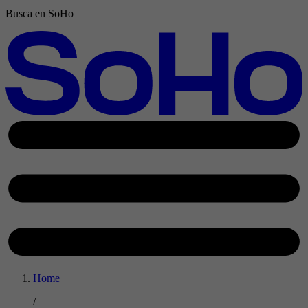
Busca en SoHo
Home
/