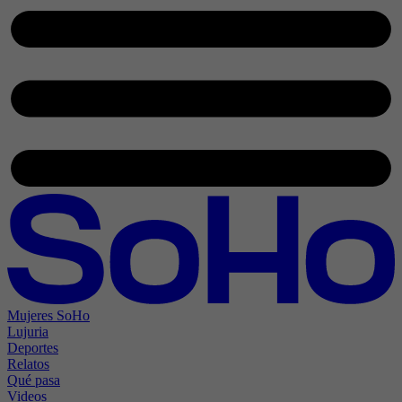
Mujeres SoHo
Lujuria
Deportes
Relatos
Qué pasa
Videos