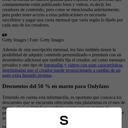
constantemente están publicando fotos y videos, es decir, los
creadores de contenido, pero como se mencionaba anteriormente,
para poder tener acceso a estas publicaciones es necesario
suscribirse y pagar una cuota mensual que varía según lo fijado por
cada uno de los creadores.
Getty Images
| Foto:
Getty Images
Además de esta suscripción mensual, los fans también tienen la
posibilidad de adquirir contenido personalizado o premium con un
desembolso adicional que también fija el creador, así como mensajes
privados y otro tipo de
fotografías y videos con unas características
determinadas que el creador puede proporcionarle a cambio de un
pago extra llamado propina
.
Descuentos del 50 % en marzo para Onlyfans
Teniendo en cuenta esta información, es oportuno que conozca los
descuentos que se encuentra ofreciendo esta plataforma en el mes de
marzo. ¡Así es! OnlyFans también cuenta con un sistema de
promociones en sus suscripciones mensuales que le permitirán tener
acceso a varias publicaciones.
De hecho, los creadores de contenido pueden hacer descuentos no