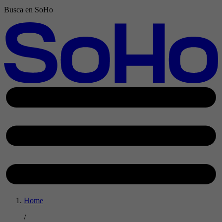
Busca en SoHo
Home
/