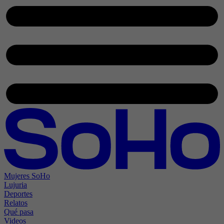
Mujeres SoHo
Lujuria
Deportes
Relatos
Qué pasa
Videos