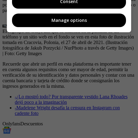
Consent
posteriormente definir si el perfil será para un creador de contenido o
para un consumidor.
Manage options
El logotipo de OnlyFans que se muestra en la pantalla de un
teléfono y un sitio web en el fondo se ven en esta foto de ilustración
tomada en Cracovia, Polonia, el 27 de abril de 2021. (Ilustración
fotográfica de Jakub Porzycki / NurPhoto a través de Getty Images)
| Foto:
Getty Images
Recuerde que abrir un perfil en esta plataforma es importante tener
en cuenta algunos requisitos como ser mayor de edad, permitir la
verificación de su identificación y datos personales y contar con una
cuenta bancaria y tarjeta de crédito donde se consignarán los
ingresos generados en la misma.
-
¿Lo mostró todo? Por transparente vestido Lana Rhoades
dejó poco a la imaginación
-
Madelene Wright desafía la censura en Instagram con
cadente foto
Onlyfans
Descuentos