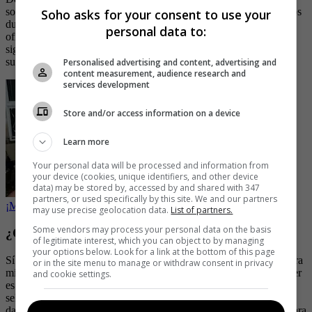
solo en sus suscripciones mensuales, sino por packs para obtenerlos
Soho asks for your consent to use your
durante 3 meses, 6 meses o un año. Para los descuentos que está
personal data to:
ofreciendo la plataforma en el tercer mes del año puede ingresar al
siguiente
clic
para adquirir su cupón que podrá elegir dependiendo
sus intereses con un 20 o hasta 50 % de descuento.
Personalised advertising and content, advertising and
content measurement, audience research and
services development
Store and/or access information on a device
Learn more
Your personal data will be processed and information from
your device (cookies, unique identifiers, and other device
data) may be stored by, accessed by and shared with 347
partners, or used specifically by this site. We and our partners
¡Muy sensuales! Las colombianas más famosas de OnlyFans
may use precise geolocation data.
List of partners.
Some vendors may process your personal data on the basis
¿Cómo crear una cuenta en OnlyFans?
of legitimate interest, which you can object to by managing
your options below. Look for a link at the bottom of this page
Sí todavía no tiene cuenta en la plataforma, pero desea crearla ahora
or in the site menu to manage or withdraw consent in privacy
mismo como fan o creador de contenido, lo primero que debe hacer
and cookie settings.
es ingresar a la página desde un computador o celular para
seleccionar la opción de crear una cuenta, luego solicitará algunos
datos como correo electrónico, nombre de usuario y contraseña, para