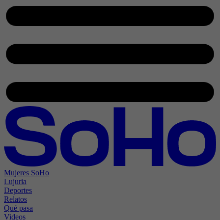
Mujeres SoHo
Lujuria
Deportes
Relatos
Qué pasa
Videos