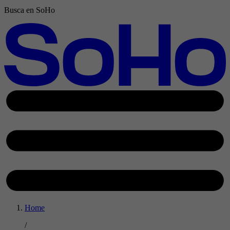
Busca en SoHo
Home
/