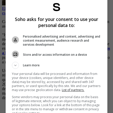
El último deseo que tenía Luis Alfredo Garavito y que dejó por
escrito
Soho asks for your consent to use your
Cámaras de seguridad del edificio registraron a la pareja de la joven
personal data to:
asesinada huir del sitio con un arma de fuego.
“Ha sido una noticia fuerte para nosotros como familia. Es un
Personalised advertising and content, advertising and
mensaje para que las jóvenes que están en esta situación se cuiden
content measurement, audience research and
de sus parejas, ellos llevaban un año viviendo juntos. Sabíamos que
services development
era controlador y celoso. En ese momento se dio a la fuga.
Pedimos
a las autoridades de Chile y Bolivia que nos ayuden
.
Esto no
Store and/or access information on a device
puede quedar impune, es un feminicidio. Que no sea otra más”, dijo
a medios la tía de la joven, Ana Cecilia Bravo.
Learn more
Una portavoz de la Brigada de Homicidios, Macarena Sepúlveda,
Your personal data will be processed and information from
relató a medios locales que:
“
al llegar al lugar se pudo corroborar
your device (cookies, unique identifiers, and other device
que corresponde a una ciudadana de nacionalidad colombiana, de
data) may be stored by, accessed by and shared with 347
20 años, y que residía hace unos meses en el edificio en compañía
partners, or used specifically by this site. We and our partners
de su pareja, con quien sostiene una discusión en horas de la
may use precise geolocation data.
List of partners.
madrugada, en un espacio común del edificio. Producto de esto, le
Some vendors may process your personal data on the basis
disparan con un arma de fuego en varias ocasiones”.
of legitimate interest, which you can object to by managing
your options below. Look for a link at the bottom of this page
-
Ella era Karen Xiomara Gómez, la joven colombiana
or in the site menu to manage or withdraw consent in privacy
asesinada en Chile al parecer por su novio