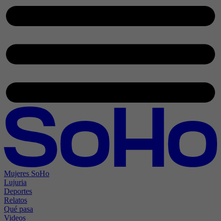
Mujeres SoHo
Lujuria
Deportes
Relatos
Qué pasa
Videos