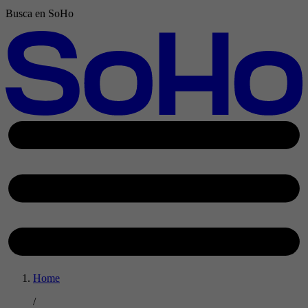
Busca en SoHo
Home
/