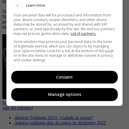
Sisbén IV.
Learn more
De este modo, si usted es de los beneficiarios, desde el Gobierno
Your personal data will be processed and information from
Nacional se comunicarán con usted para darle la información
your device (cookies, unique identifiers, and other device
pertinente y posteriormente el modo en el que será entregado el
data) may be stored by, accessed by and shared with 347
dinero.
partners, or used specifically by this site. We and our partners
may use precise geolocation data.
List of partners.
Some vendors may process your personal data on the basis
of legitimate interest, which you can object to by managing
your options below. Look for a link at the bottom of this page
or in the site menu to manage or withdraw consent in privacy
and cookie settings.
Consent
Manage options
Salario mínimo 2023: ¿La empresa debe subirme el sueldo si ganó
más del mínimo?
-
Ingreso Solidario 2023: ¿cuándo lo pagan?
-
Ingreso solidario días de pagos en diciembre 2022