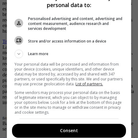
resolver problemas en tiempo real y aplicar conocimientos técnicos
personal data to:
específicos. Aunque la IA puede ayudar en ciertos aspectos, como
brindar asistencia en el diagnóstico de problemas o proporcionar
Personalised advertising and content, advertising and
recetas culinarias, la ejecución precisa y la adaptabilidad requeridas
content measurement, audience research and
en estas ocupaciones siguen siendo dominio de las habilidades
services development
humanas.
Store and/or access information on a device
Trabajos que implican toma de decisiones éticas y valores morales:
La toma de decisiones éticas y la comprensión de los valores
morales son aspectos críticos en ciertos trabajos, como los médicos,
Learn more
los jueces, los periodistas y los líderes políticos. Estas ocupaciones
requieren un juicio ético basado en el análisis de información
Your personal data will be processed and information from
your device (cookies, unique identifiers, and other device
compleja, la consideración de múltiples perspectivas y la capacidad
data) may be stored by, accessed by and shared with 347
de evaluar el impacto humano de las decisiones. Aunque la IA
partners, or used specifically by this site. We and our partners
puede ayudar en la recopilación y el análisis de datos, carece de la
may use precise geolocation data.
List of partners.
comprensión profunda de los dilemas éticos y la intuición necesaria
para sopesar valores y prioridades humanas. La responsabilidad y la
Some vendors may process your personal data on the basis
rendición de cuentas inherentes a estos trabajos exigen la
of legitimate interest, which you can object to by managing
your options below. Look for a link at the bottom of this page
intervención humana.
or in the site menu to manage or withdraw consent in privacy
and cookie settings.
Bavaria abrirá 80 vacantes en diferentes áreas para las personas que
se encuentren buscando empleo.
| Foto:
Freepik
Consent