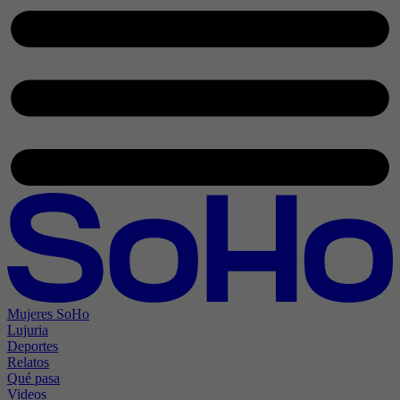
Mujeres SoHo
Lujuria
Deportes
Relatos
Qué pasa
Videos