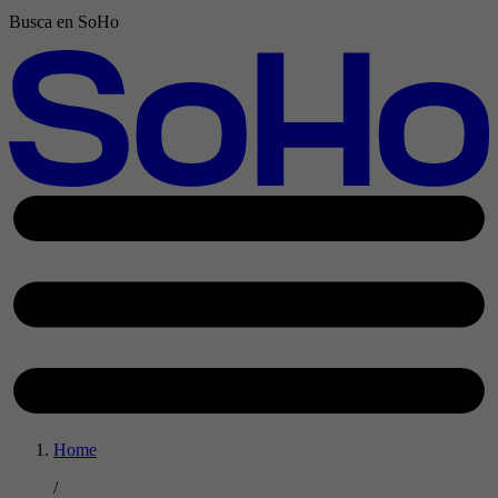
Busca en SoHo
Home
/