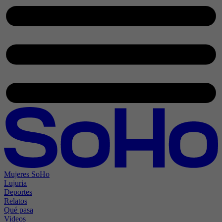
Mujeres SoHo
Lujuria
Deportes
Relatos
Qué pasa
Videos