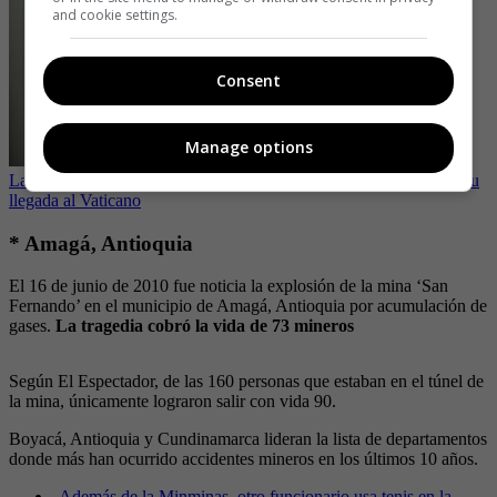
and cookie settings.
Consent
Manage options
Las seis frases más polémicas del papa Francisco tras 10 años de su
llegada al Vaticano
* Amagá, Antioquia
El 16 de junio de 2010 fue noticia la explosión de la mina ‘San
Fernando’ en el municipio de Amagá, Antioquia por acumulación de
gases.
La tragedia cobró la vida de 73 mineros
Según El Espectador, de las 160 personas que estaban en el túnel de
la mina, únicamente lograron salir con vida 90.
Boyacá, Antioquia y Cundinamarca lideran la lista de departamentos
donde más han ocurrido accidentes mineros en los últimos 10 años.
-
Además de la Minminas, otro funcionario usa tenis en la