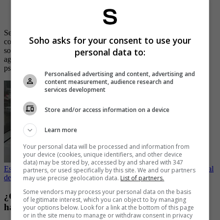
— Fiscalía Colombia (@FiscaliaCol)
March 27, 2023
Según han detallado las autoridades, el acusado ejercía acoso y
Soho asks for your consent to use your
control sobre su pareja, llegando incluso a controlar sus redes
sociales, pero no solo eso, lograron comprobar que su conducta
personal data to:
agresiva afectaba de manera constante la integridad física, moral y
psicológica de la víctima.
Personalised advertising and content, advertising and
content measurement, audience research and
services development
Store and/or access information on a device
Learn more
Your personal data will be processed and information from
your device (cookies, unique identifiers, and other device
data) may be stored by, accessed by and shared with 347
Esta es la sustancia letal por la que murió pareja en centro comercial
partners, or used specifically by this site. We and our partners
de Medellín
may use precise geolocation data.
List of partners.
Some vendors may process your personal data on the basis
¿Cómo solicitar la Patrulla Púrpura y en qué casos
of legitimate interest, which you can object to by managing
hacerlo?
your options below. Look for a link at the bottom of this page
or in the site menu to manage or withdraw consent in privacy