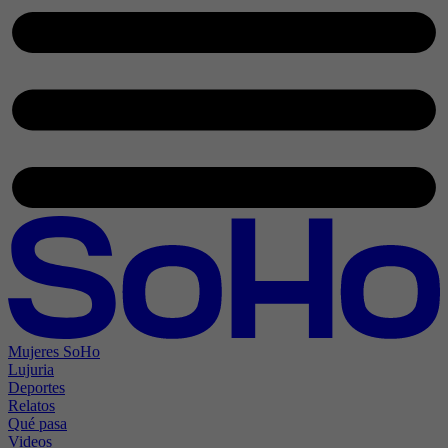
Mujeres SoHo
Lujuria
Deportes
Relatos
Qué pasa
Videos