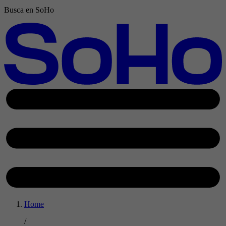
Busca en SoHo
Home
/