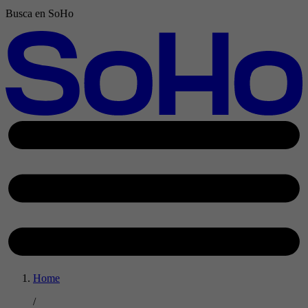
Busca en SoHo
Home
/