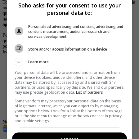
Todo sucedió en la
mañana de este martes 24 de enero
, cuando la
Soho asks for your consent to use your
indignada comunidad decidió actuar para darle una lección, por lo
personal data to:
que lo capturaron y lo empezaron a golpear con patadas, puños y
hasta cascos, para terminar dejándolo amarrado en un
hidrante de
agua
.
Personalised advertising and content, advertising and
content measurement, audience research and
Por medio de redes sociales se dio a conocer un video en el que
services development
quedó captado el momento al que al sujeto le dan
paloterapia
y,
posteriormente, lo dejan
amarrado ante la mirada de todos los
Store and/or access information on a device
transeúntes
.
Learn more
Hace pocos minutos fue capturado este ladrón por
palace
pic.twitter.com/KOS4Xbx2z2
Your personal data will be processed and information from
your device (cookies, unique identifiers, and other device
— Denuncias Antioquia (@DenunciasAntio2)
January
data) may be stored by, accessed by and shared with 347
24, 2023
partners, or used specifically by this site. We and our partners
may use precise geolocation data.
List of partners.
-
Brutal agresión a ladrón de una moto queda registrada en
video
Some vendors may process your personal data on the basis
-
Video: mientras capturaban a delincuente perrito pasó y lo
of legitimate interest, which you can object to by managing
your options below. Look for a link at the bottom of this page
orinó
or in the site menu to manage or withdraw consent in privacy
and cookie settings.
Noticias
Revista SoHo