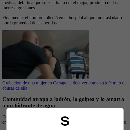
médica, debido a que su estado no era el mejor, producto de las
fuertes agresiones.
Finalmente, el hombre falleció en el hospital al que fue trasladado
por la gravedad de las heridas.
Grabación de una mujer en Cartagena deja ver como su jefe trató de
abusar de ella
Comunidad atrapa a ladrón, lo golpea y lo amarra
a un hidrante de agua
En otras noticias, dieron detalles de un caso ocurrido en Medellín,
en el que la comunidad por poco y lincha a un señalado delincuente