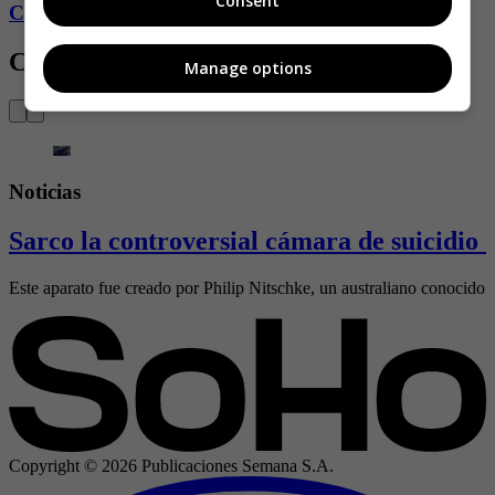
Consent
Conozca más de Soho aquí
Contenido Relacionado
Manage options
Noticias
Sarco la controversial cámara de suicidio 
Este aparato fue creado por Philip Nitschke, un australiano conocido 
Copyright ©
2026
Publicaciones Semana S.A.