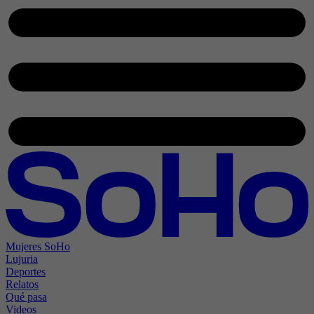
Mujeres SoHo
Lujuria
Deportes
Relatos
Qué pasa
Videos