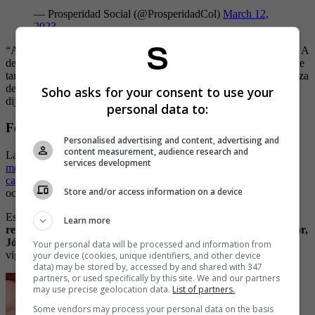
— Prosperidad Social (@ProsperidadCol)
March 12,
2023
“Allí vamos a garantizar 500.000 pesos para las familias del grupo A
del Sisbén, vamos a garantizar ingresos por la línea de pobreza, que
también estarán por alrededor de 500.000 pesos, para madres cabeza
de familia de menores de 6 años, es decir, de la primera infancia”,
Soho asks for your consent to use your
dijo Rusinque a Caracol Radio.
personal data to:
Fecha de pago del subsidio de Renta Ciudadana
Personalised advertising and content, advertising and
content measurement, audience research and
La funcionaria informó en el mismo medio que
las transferencias
services development
monetarias se comenzarán a hacer en abril de 2023 y continuarán
cada dos meses
, es decir, se volvería a consignar en junio, agosto,
Store and/or access information on a device
octubre y diciembre, y así sucesivamente.
Es importante mencionar que
la Renta Ciudadana no
Learn more
reemplazará a otros programas sociales como Colombia Mayor,
Jóvenes en Acción ni Familias en Acción
, que se mantienen
Your personal data will be processed and information from
vigentes.
your device (cookies, unique identifiers, and other device
data) may be stored by, accessed by and shared with 347
partners, or used specifically by this site. We and our partners
may use precise geolocation data.
List of partners.
Some vendors may process your personal data on the basis