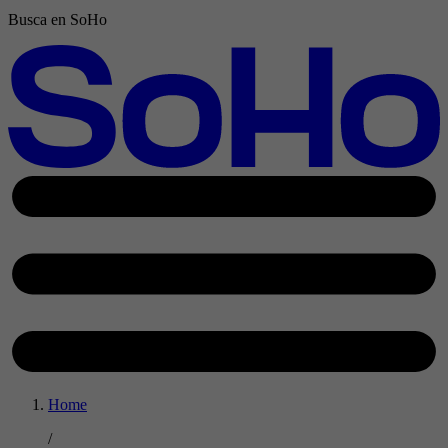
Busca en SoHo
Home
/