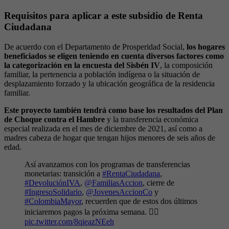
Requisitos para aplicar a este subsidio de Renta
Ciudadana
De acuerdo con el Departamento de Prosperidad Social,
los hogares
beneficiados se eligen teniendo en cuenta diversos factores como
la categorización en la encuesta del Sisbén IV
, la composición
familiar, la pertenencia a población indígena o la situación de
desplazamiento forzado y la ubicación geográfica de la residencia
familiar.
Este proyecto también tendrá como base los resultados del Plan
de Choque contra el Hambre
y la transferencia económica
especial realizada en el mes de diciembre de 2021, así como a
madres cabeza de hogar que tengan hijos menores de seis años de
edad.
Así avanzamos con los programas de transferencias
monetarias: transición a
#RentaCiudadana
,
#DevoluciónIVA
,
@FamiliasAccion
, cierre de
#IngresoSolidario
,
@JovenesAccionCo
y
#ColombiaMayor
, recuerden que de estos dos últimos
iniciaremos pagos la próxima semana. 👇🏼
pic.twitter.com/8qieazNEeh