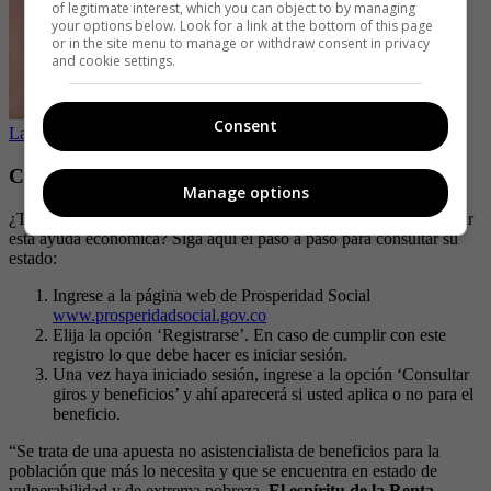
of legitimate interest, which you can object to by managing
your options below. Look for a link at the bottom of this page
or in the site menu to manage or withdraw consent in privacy
and cookie settings.
Consent
La nueva pirámide en Colombia que dejó a miles de estafados
Cómo saber si es beneficiario de este subsidio
Manage options
¿Todavía no sabe si es uno de los posibles beneficiarios para recibir
esta ayuda económica? Siga aquí el paso a paso para consultar su
estado:
Ingrese a la página web de Prosperidad Social
www.prosperidadsocial.gov.co
Elija la opción ‘Registrarse’. En caso de cumplir con este
registro lo que debe hacer es iniciar sesión.
Una vez haya iniciado sesión, ingrese a la opción ‘Consultar
giros y beneficios’ y ahí aparecerá si usted aplica o no para el
beneficio.
“Se trata de una apuesta no asistencialista de beneficios para la
población que más lo necesita y que se encuentra en estado de
vulnerabilidad y de extrema pobreza.
El espíritu de la Renta