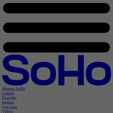
Mujeres SoHo
Lujuria
Deportes
Relatos
Qué pasa
Videos