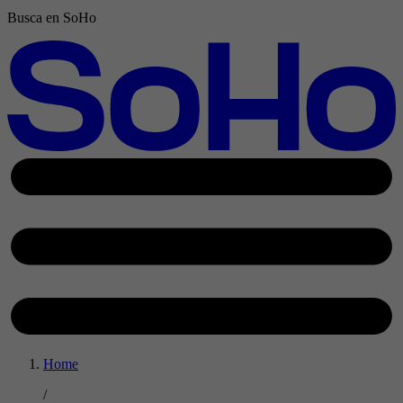
Busca en SoHo
Home
/