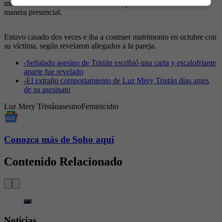
médica. Debido a su estad de salud no pudo ir a la audiencia de
manera presencial.
Estuvo casado dos veces e iba a contraer matrimonio en octubre con
su víctima, según revelaron allegados a la pareja.
-
Señalado asesino de Tristán escribió una carta y escalofriante
aparte fue revelado
-
El extraño comportamiento de Luz Mery Tristán días antes
de su asesinato
Luz Mery Tristán
asesino
Feminicidio
Conozca más de Soho aquí
Contenido Relacionado
Noticias