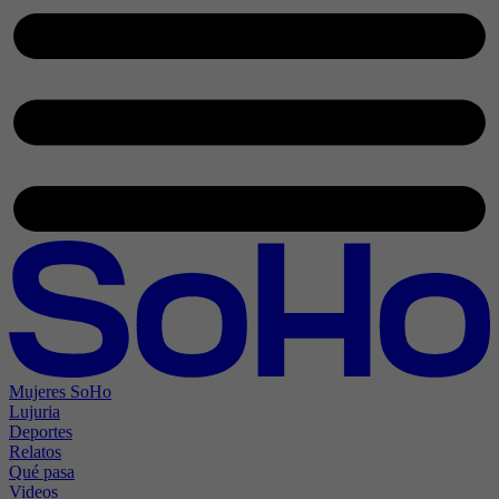
Mujeres SoHo
Lujuria
Deportes
Relatos
Qué pasa
Videos