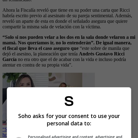
Ahora la Fiscalía reveló que tiene en su poder una carta que Ricci
habría escrito previo al asesinato de su pareja sentimental. Además,
reveló un aparte de esta en donde el señalado asegura que quiere
compartir la misma sala de velación con la víctima.
“Solo si nos pueden velar a los dos en la sala donde velaron a mi
mamá. Nos queríamos ir, no lo entenderán”. De igual manera,
el fiscal que lleva el caso aseguro que
“este sobre de manila que
dejó el asesino, la planeación que tenía
Andrés Gustavo Ricci
García
no era otro que el de acabar con la vida e incluso podría
atentar en contra de su propia vida”.
Soho asks for your consent to use your
personal data to:
“Se me salieron las lágrimas”, revelan audio de Luz Mery Tristán
horas antes de ser asesinada
Personalised advertising and content, advertising and