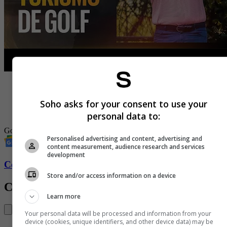
-
La millonaria demanda que le puso, Erica Herman, exnovia
de Tiger Woods, al golfista
Soho asks for your consent to use your
-
Él es Nicolás Echavarría, el colombiano que hizo historia en
el mundo del golf
personal data to:
Golf
Deportes
historias
Bogotá
Personalised advertising and content, advertising and
content measurement, audience research and services
development
Conozca más de Soho aquí
Store and/or access information on a device
Contenido Relacionado
Learn more
Your personal data will be processed and information from your
device (cookies, unique identifiers, and other device data) may be