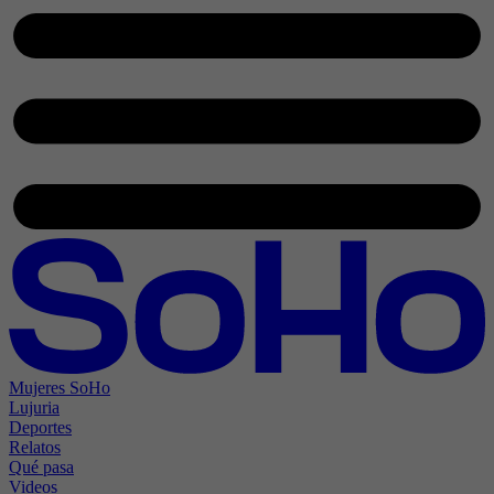
Mujeres SoHo
Lujuria
Deportes
Relatos
Qué pasa
Videos