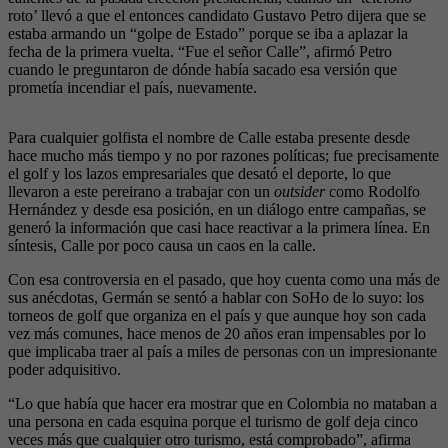
roto’ llevó a que el entonces candidato Gustavo Petro dijera que se
estaba armando un “golpe de Estado” porque se iba a aplazar la
fecha de la primera vuelta. “Fue el señor Calle”, afirmó Petro
cuando le preguntaron de dónde había sacado esa versión que
prometía incendiar el país, nuevamente.
Para cualquier golfista el nombre de Calle estaba presente desde
hace mucho más tiempo y no por razones políticas; fue precisamente
el golf y los lazos empresariales que desató el deporte, lo que
llevaron a este pereirano a trabajar con un
outsider
como Rodolfo
Hernández y desde esa posición, en un diálogo entre campañas, se
generó la información que casi hace reactivar a la primera línea. En
síntesis, Calle por poco causa un caos en la calle.
Con esa controversia en el pasado, que hoy cuenta como una más de
sus anécdotas, Germán se sentó a hablar con SoHo de lo suyo: los
torneos de golf que organiza en el país y que aunque hoy son cada
vez más comunes, hace menos de 20 años eran impensables por lo
que implicaba traer al país a miles de personas con un impresionante
poder adquisitivo.
“Lo que había que hacer era mostrar que en Colombia no mataban a
una persona en cada esquina porque el turismo de golf deja cinco
veces más que cualquier otro turismo, está comprobado”, afirma