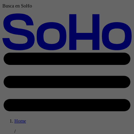
Busca en SoHo
Home
/