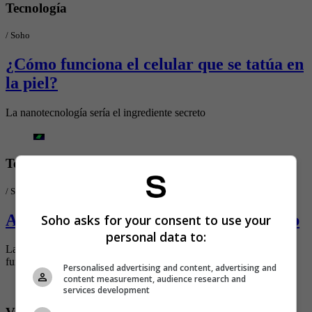
Tecnología
/
Soho
¿Cómo funciona el celular que se tatúa en
la piel?
La nanotecnología sería el ingrediente secreto
Tecnología
/
SoHo
Así podrá crear encuestas por WhatsApp
Soho asks for your consent to use your
personal data to:
La app líder en mensajería sigue innovando con nuevas
funcionalidades
Personalised advertising and content, advertising and
content measurement, audience research and
services development