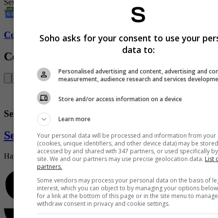
Sexo
Hombres
errores
Conozca más de Soho aquí
Soho asks for your consent to use your per
data to:
Contenido Relacionado
Personalised advertising and content, advertising and co
measurement, audience research and services developm
Store and/or access information on a device
Sexo
Learn more
Se conoce cuál es el día de la semana que 
Your personal data will be processed and information from your
(cookies, unique identifiers, and other device data) may be stored
accessed by and shared with 347 partners, or used specifically by
Hay un día a la semana que los consumidores de este contenido se po
site. We and our partners may use precise geolocation data.
List 
partners.
Some vendors may process your personal data on the basis of le
interest, which you can object to by managing your options below
for a link at the bottom of this page or in the site menu to manage
withdraw consent in privacy and cookie settings.