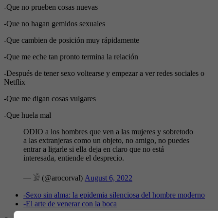
-Que no prueben cosas nuevas
-Que no hagan gemidos sexuales
-Que cambien de posición muy rápidamente
-Que me eche tan pronto termina la relación
-Después de tener sexo voltearse y empezar a ver redes sociales o
Netflix
-Que me digan cosas vulgares
-Que huela mal
ODIO a los hombres que ven a las mujeres y sobretodo
a las extranjeras como un objeto, no amigo, no puedes
entrar a ligarle si ella deja en claro que no está
interesada, entiende el desprecio.
— 𓀂 (@arocorval)
August 6, 2022
-
Sexo sin alma: la epidemia silenciosa del hombre moderno
-
El arte de venerar con la boca