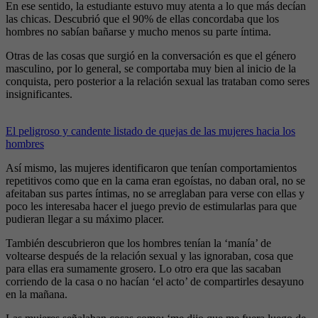
En ese sentido, la estudiante estuvo muy atenta a lo que más decían
las chicas. Descubrió que el 90% de ellas concordaba que los
hombres no sabían bañarse y mucho menos su parte íntima.
Otras de las cosas que surgió en la conversación es que el género
masculino, por lo general, se comportaba muy bien al inicio de la
conquista, pero posterior a la relación sexual las trataban como seres
insignificantes.
El peligroso y candente listado de quejas de las mujeres hacia los
hombres
Así mismo, las mujeres identificaron que tenían comportamientos
repetitivos como que en la cama eran egoístas, no daban oral, no se
afeitaban sus partes íntimas, no se arreglaban para verse con ellas y
poco les interesaba hacer el juego previo de estimularlas para que
pudieran llegar a su máximo placer.
También descubrieron que los hombres tenían la ‘manía’ de
voltearse después de la relación sexual y las ignoraban, cosa que
para ellas era sumamente grosero. Lo otro era que las sacaban
corriendo de la casa o no hacían ‘el acto’ de compartirles desayuno
en la mañana.