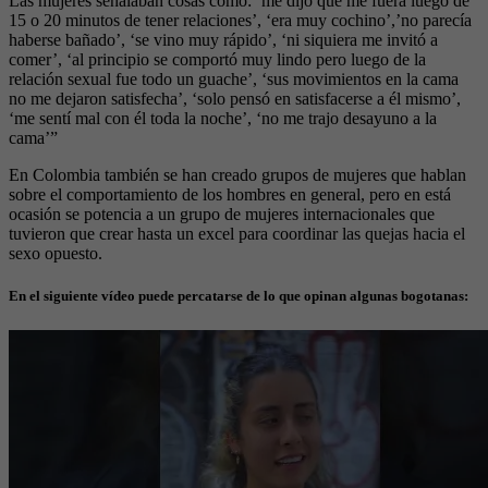
Las mujeres señalaban cosas como: ‘me dijo que me fuera luego de
15 o 20 minutos de tener relaciones’, ‘era muy cochino’,’no parecía
haberse bañado’, ‘se vino muy rápido’, ‘ni siquiera me invitó a
comer’, ‘al principio se comportó muy lindo pero luego de la
relación sexual fue todo un guache’, ‘sus movimientos en la cama
no me dejaron satisfecha’, ‘solo pensó en satisfacerse a él mismo’,
‘me sentí mal con él toda la noche’, ‘no me trajo desayuno a la
cama’”
En Colombia también se han creado grupos de mujeres que hablan
sobre el comportamiento de los hombres en general, pero en está
ocasión se potencia a un grupo de mujeres internacionales que
tuvieron que crear hasta un excel para coordinar las quejas hacia el
sexo opuesto.
En el siguiente vídeo puede percatarse de lo que opinan algunas bogotanas: