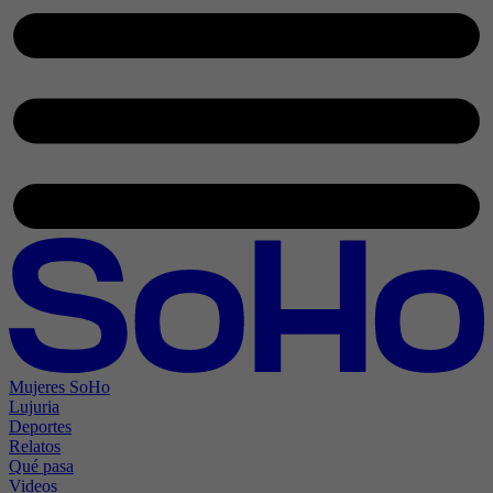
Mujeres SoHo
Lujuria
Deportes
Relatos
Qué pasa
Videos