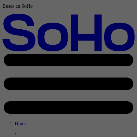
Busca en SoHo
Home
/