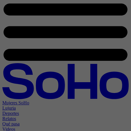
Mujeres SoHo
Lujuria
Deportes
Relatos
Qué pasa
Videos