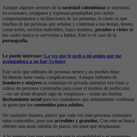
Aunque algunos sectores de la
sociedad colombiana
se muestran,
en ocasiones, mojigatos y expresan perplejidad por ciertos
comportamientos o inclinaciones de las personas, lo cierto es que
muchas de las personas que señalan y condenan a los demás, tienen,
como todos, secretos indecibles, bajos instintos,
pecados o vicios
de
los cuales nunca se atreverían a hablar. Este es el caso de la
pornografía.
Le puede interesar:
La vez que le pedí a mi amigo que me
acompañara a un bar Swinger
Este vicio que millones de personas tienen y no pueden dejar
fácilmente tiene varias complicaciones. Aunque millones de
hombres y mujeres
se estimulan en privado mientras ven fotos o
videos de personas construidas para rozar el modelo de perfección
—no sin sentir después algo de vergüenza— existe un enorme
linchamiento social
para los ciudadanos que abiertamente confiesan
su gusto por los
contenidos para adultos.
De cualquier manera, parece que cada vez más personas consumen
estos contenidos, pues son
accesibles y gratuitos
. Con esto se busca
obtener una dosis mínima de placer, sin tener que desplazarse.
A lo anterior hay que agregarle que la accesibilidad y el anonimato