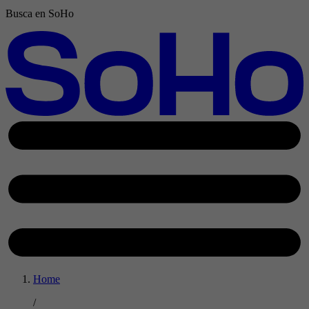
Busca en SoHo
Home
/