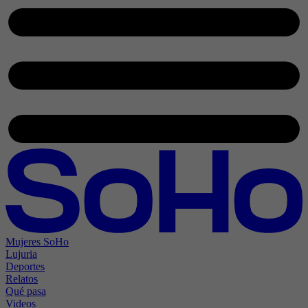
Mujeres SoHo
Lujuria
Deportes
Relatos
Qué pasa
Videos