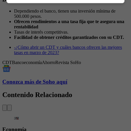
Dependiendo el banco, tienen una inversión mínima de
500.000 pesos.
Ofrecen rendimientos a una tasa fija que te asegura una
rentabilidad
Tasas de interés competitivas.
Facilidad de obtener créditos garantizados con su CDT.
-
¿Cómo abrir un CDT y cuáles bancos ofrecen las mejores
tasas en marzo de 2023?
CDT
Banco
economía
Ahorro
Revista SoHo
Conozca más de Soho aquí
Contenido Relacionado
Economía