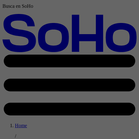
Busca en SoHo
Home
/