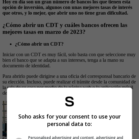
Hoy en día son un gran número de bancos los que tienen esta
opción de inversión, algunos con unas mejores tasas de interés
que otros, y lo mejor, que abrir uno no tiene gran dificultad.
¿Cómo abrir un CDT y cuáles bancos ofrecen las
mejores tasas en marzo de 2023?
¿Cómo abrir un CDT?
Iniciar con un CDT es muy fácil, solo basta con que seleccione muy
bien el banco que se adapta a sus intereses, tenga a la mano su
documento de identidad.
Para abrirlo puede dirigirse a una oficia del corresponsal bancario de
su elección. Incluso, puede realizar el trámite desde la comunidad de
la sala de su casa por medio de la página web o la aplicación móvil
del banco.
Soho asks for your consent to use your
personal data to:
Personalised advertising and content, advertising and