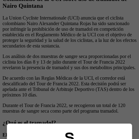
Nairo Quintana
La Union Cycliste Internationale (UCI) anuncia que el ciclista
colombiano Nairo Alexander Quintana Rojas ha sido sancionado
por infringir la prohibición de uso de tramadol en competición
establecida en el Reglamento Médico de la UCI con el objetivo de
proteger la seguridad y la salud de los ciclistas, a la luz de los efectos
secundarios de esta sustancia.
Los análisis de dos muestras de sangre seca proporcionadas por el
ciclista los días 8 y 13 de julio durante el Tour de Francia 2022
revelaron la presencia de tramadol y sus dos metabolitos principales.
De acuerdo con las Reglas Médicas de la UCI, el corredor está
descalificado del Tour de Francia 2022. Esta decisión podrá ser
apelada ante el Tribunal de Arbitraje Deportivo (TAS) dentro de los
próximos 10 días.
Durante el Tour de Francia 2022, se recogieron un total de 120
muestras de sangre seca como parte del programa tramadol.
¿Qué es el tramadol?
El tramadol es un analgésico opioide
que se utiliza para calmar