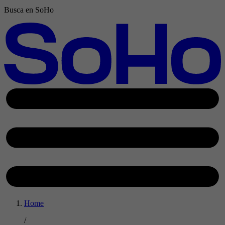
Busca en SoHo
Home
/