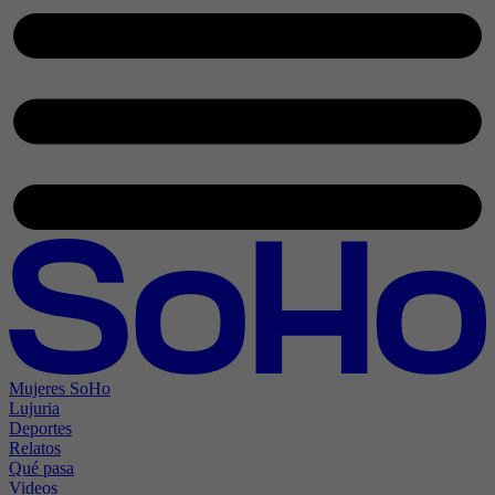
Mujeres SoHo
Lujuria
Deportes
Relatos
Qué pasa
Videos