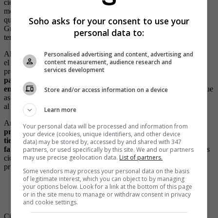
ciertos dolores. Aunque en un principio se ha dicho que este
medicamento no mejoraría el rendimiento deportivo, cabe señalar
Soho asks for your consent to use your
que un estudio reciente no concluyente de la Universidad de
Granada apunta a que sí podría tener algún efecto en cuanto a este
personal data to:
tema.
Ahora bien, según la UCI, este medicamento se pudo encontrar en
Personalised advertising and content, advertising and
content measurement, audience research and
el 4.4 % de los controles realizados a ciclistas antes de su
services development
prohibición, pues de acuerdo con los ciclistas
este era utilizado
para poder dormir de una manera más adecuada luego de
entrenamientos y pruebas exigentes.
Sin embargo, hubo otros que
Store and/or access information on a device
aseguraron que lo utilizaban para ir más allá de sus propios límites,
al ser un medicamento que ayuda a reducir la percepción de dolor.
Learn more
Ante esta situación,
la UCI tomó una decisión radical por la
Your personal data will be processed and information from
propia seguridad de los ciclistas, ya que el tramadol también
your device (cookies, unique identifiers, and other device
tiene una gran cantidad de efectos secundarios como náuseas,
data) may be stored by, accessed by and shared with 347
falta de atención y somnolencia
, lo cual es de gran riesgo para los
partners, or used specifically by this site. We and our partners
may use precise geolocation data.
List of partners.
ciclistas que lo consumen durante alguna competencia o alguna
prueba, pues puede incrementar la posibilidades de alguna caída.
Some vendors may process your personal data on the basis
of legitimate interest, which you can object to by managing
your options below. Look for a link at the bottom of this page
-
La batalla de los sub 23
or in the site menu to manage or withdraw consent in privacy
-
¿La favorita de los favoritos?
and cookie settings.
Ciclismo
actualidad
Nairo Quintana
UCI