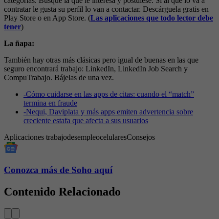
categorías. Busque la que le interesa y postúlese. Si al que lo va a
contratar le gusta su perfil lo van a contactar. Descárguela gratis en
Play Store o en App Store. (
Las aplicaciones que todo lector debe
tener
)
La ñapa:
También hay otras más clásicas pero igual de buenas en las que
seguro encontrará trabajo: LinkedIn, LinkedIn Job Search y
CompuTrabajo. Bájelas de una vez.
-
Cómo cuidarse en las apps de citas: cuando el “match”
termina en fraude
-
Nequi, Daviplata y más apps emiten advertencia sobre
creciente estafa que afecta a sus usuarios
Aplicaciones
trabajo
desempleo
celulares
Consejos
Conozca más de Soho aquí
Contenido Relacionado