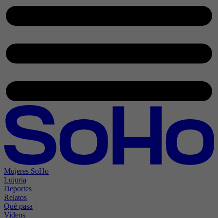
Mujeres SoHo
Lujuria
Deportes
Relatos
Qué pasa
Videos