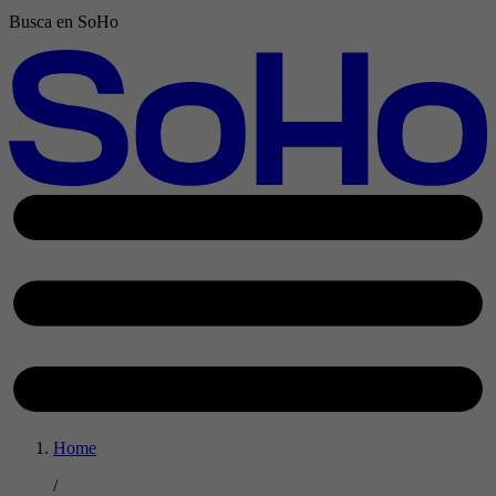
Busca en SoHo
Home
/